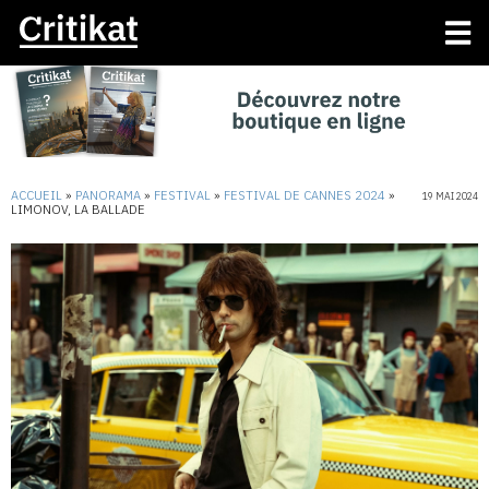
ACCUEIL
»
PANORAMA
»
FESTIVAL
»
FESTIVAL DE CANNES 2024
»
19 MAI 2024
LIMONOV, LA BALLADE