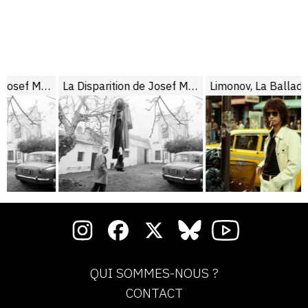
le
La Disparition de Josef Mengele
Limonov, La Ballade
QUI SOMMES-NOUS ?
CONTACT