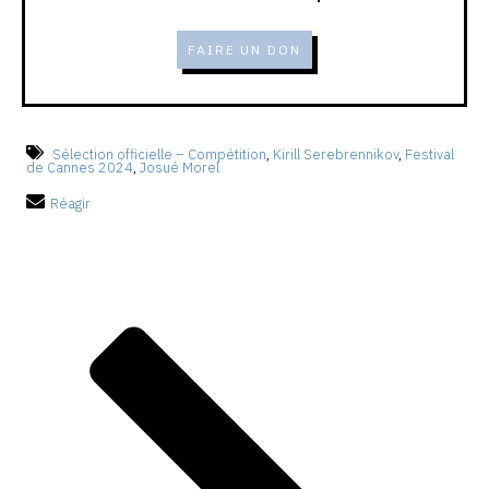
FAIRE UN DON
Sélection officielle – Compétition
,
Kirill Serebrennikov
,
Festival
de Cannes 2024
,
Josué Morel
Réagir