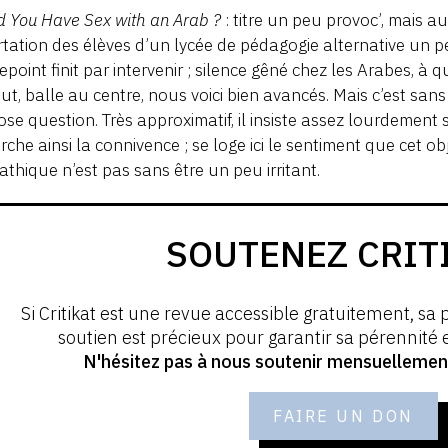
 You Have Sex with an Arab ?
: titre un peu provoc’, mais 
rtation des élèves d’un lycée de pédagogie alternative un p
epoint finit par intervenir ; silence gêné chez les Arabes, à q
ut, balle au centre, nous voici bien avancés. Mais c’est sa
ose question. Très approximatif, il insiste assez lourdement 
rche ainsi la connivence ; se loge ici le sentiment que cet 
thique n’est pas sans être un peu irritant.
SOUTENEZ CRIT
Si Critikat est une revue accessible gratuitement, sa 
soutien est précieux pour garantir sa pérennité
N'hésitez pas à nous soutenir mensuellement 
FAIRE UN DON