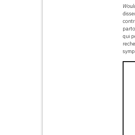
Would
disse
contr
parto
qui p
reche
sympa