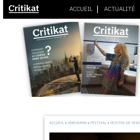
ACCUEIL
ACTUALITÉ
ACCUEIL
»
PANORAMA
»
FESTIVAL
»
MOSTRA DE VENI