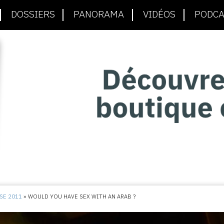
DOSSIERS
PANORAMA
VIDÉOS
PODCA
SE 2011
»
WOULD YOU HAVE SEX WITH AN ARAB ?