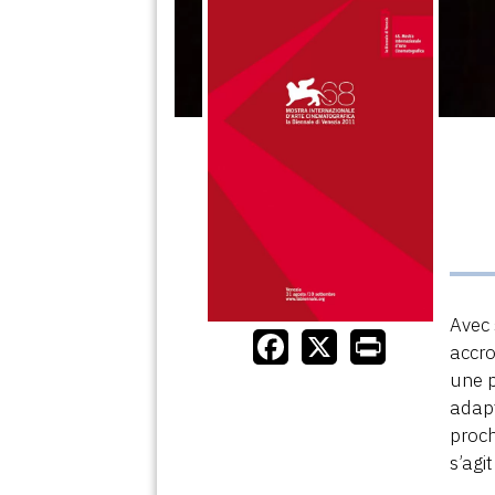
Avec 
accro
une p
adapt
proch
s’agi