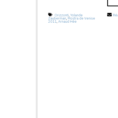
Orizzonti
,
Yolande
Réa
Zauberman
,
Mostra de Venise
2011
,
Arnaud Hée