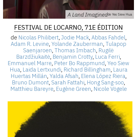
A Land Imagined
de Yeo Siew Hua
FESTIVAL DE LOCARNO, 71E ÉDITION
de
Nicolas Philibert
,
Jodie Mack
,
Abbas Fahdel
,
Adam R. Levine
,
Yolande Zauberman
,
Tulapop
Saenjaroen
,
Thomas Imbach
,
Rugilė
Barzdžiukaitė
,
Benjamin Crotty
,
Luca Ferri
,
Emmanuel Marre
,
Peter Bo Rappmund
,
Yeo Siew
Hua
,
Laida Lertxundi
,
Richard Billingham
,
Laura
Huertas Millán
,
Yalda Afsah
,
Elena López Riera
,
Bruno Dumont
,
Sarah Fattahi
,
Hong Sang-soo
,
Matthieu Bareyre
,
Eugène Green
,
Nicole Vögele