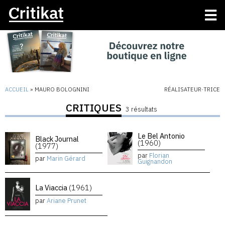
ACCUEIL
»
MAURO BOLOGNINI
RÉALISATEUR·TRICE
CRITIQUES
3 résultats
Le Bel Antonio
Black Journal
(1960)
(1977)
par
Florian
par
Marin Gérard
Guignandon
La Viaccia
(1961)
par
Ariane Prunet