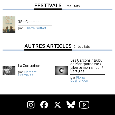
FESTIVALS
1 résultats
38e Cinemed
par
Juliette Goffart
AUTRES ARTICLES
2 résultats
Les Garçons / Bubu
de Montparnasse /
La Corruption
Liberté mon amour /
Vertiges
par
Clément
Graminiès
par
Florian
Guignandon