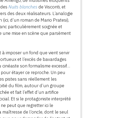
eune Amerigo, de mutismes éloquents
e des
Nuits blanches
de Visconti, et
rs des deux réalisateurs. L’analogie
n (ici, d’un roman de Mario Pratesi),
anc particulièrement soignée et
e une mise en scène que parsèment
 à imposer un fond que vient servir
o tortueux et l’excès de bavardages
 cinéaste son formalisme excessif…
 pour étayer ce reproche. Un peu
des pistes sans réellement les
a moitié du film, autour d’un groupe
ée et fait l’effet d’un artifice
ial. Et si le protagoniste interprété
e peut que regretter ici le
maîtresse de l’oncle, dont le seul