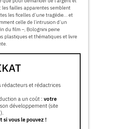
che que pour demander de l’argent et
 les failles apparentes semblent
tes les ficelles d’une tragédie… et
ment celle de l’intrusion d’un
n du film –, Bolognini peine
s plastiques et thématiques et livre
nte.
IKAT
s rédacteurs et rédactrices
oduction a un coût :
votre
t son développement (site
).
 si vous le pouvez !