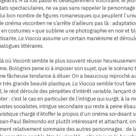
geants. À la fois passif et désespérément volontaire, le j
lats spectaculaires, ne va pas sans rappeler le personnag
lui bon nombre de figures romanesques qui peuplent l’unive
le cinéma viscontien ne s’arrête d’ailleurs pas là : adaptatio
« en costumes » que sublime une photographie en noir et bl
tisante,
La Viaccia
assume un certain maniérisme et déroul
ialogues littéraires.
là où Visconti semble le plus souvent réussir heureusement
rme, Bolognini peine ici à imposer son sujet, que le scénari
ne fâcheuse tendance à diluer. On a beaucoup reproché au
 très grande beauté plastique,
La Viaccia
semble tout faire
l, le récit déroule des péripéties d’intérêt variable, lançant 
iter : c’est le cas en particulier de l’intrigue qui surgit, à l
ivistes socialistes, intrigue secondaire qui reste à peine ébauch
ristique chargé d’étoffer le propos d’un cinéma soi-disant soc
ean-Paul Belmondo est plutôt intéressant et attachant, on n
ement relativement sommaire des autres personnages : de la 