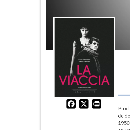
Proch
de de
1950 