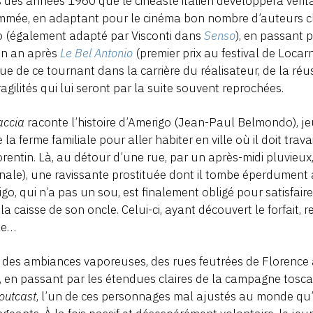
 des années 1960 que le cinéaste italien développera vérita
mée, en adaptant pour le cinéma bon nombre d’auteurs cla
o (également adapté par Visconti dans
Senso
), en passant p
un an après
Le Bel Antonio
(premier prix au festival de Loca
e de ce tournant dans la carrière du réalisateur, de la ré
ragilités qui lui seront par la suite souvent reprochées.
accia
raconte l’histoire d’Amerigo (Jean-Paul Belmondo), je
e la ferme familiale pour aller habiter en ville où il doit tr
lorentin. Là, au détour d’une rue, par un après-midi pluvieux
nale), une ravissante prostituée dont il tombe éperdument
go, qui n’a pas un sou, est finalement obligé pour satisfaire
la caisse de son oncle. Celui-ci, ayant découvert le forfait
le…
des ambiances vaporeuses, des rues feutrées de Florence
, en passant par les étendues claires de la campagne tosc
outcast
, l’un de ces personnages mal ajustés au monde qu’il