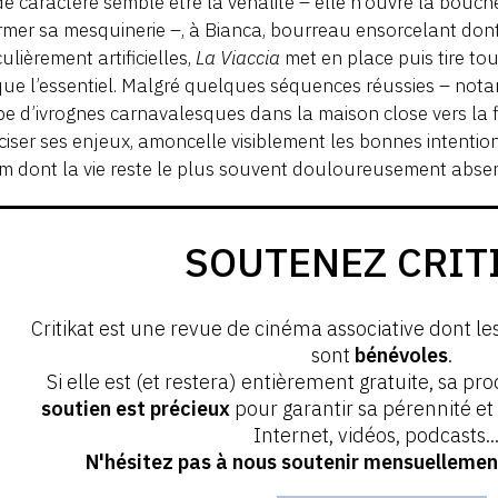
 de caractère semble être la vénalité – elle n’ouvre la bou
rmer sa mesquinerie –, à Bianca, bourreau ensorcelant dont
culièrement artificielles,
La Viaccia
met en place puis tire tou
e l’essentiel. Malgré quelques séquences réussies – notam
e d’ivrognes carnavalesques dans la maison close vers la fi
ciser ses enjeux, amoncelle visiblement les bonnes intention
lm dont la vie reste le plus souvent douloureusement abse
SOUTENEZ CRIT
Critikat est une revue de cinéma associative dont le
sont
bénévoles
.
Si elle est (et restera) entièrement gratuite, sa pr
soutien est précieux
pour garantir sa pérennité e
Internet, vidéos, podcasts...
N'hésitez pas à nous soutenir mensuellement