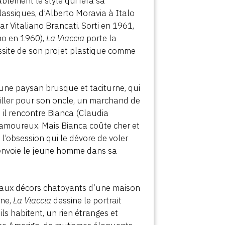
blement le style qui fera sa
ssiques, d’Alberto Moravia à Italo
ar Vitaliano Brancati. Sorti en 1961,
rno en 1960),
La Viaccia
porte la
ussite de son projet plastique comme
une paysan brusque et taciturne, qui
availler pour son oncle, un marchand de
, il rencontre Bianca (Claudia
 amoureux. Mais Bianca coûte cher et
 l’obsession qui le dévore de voler
, renvoie le jeune homme dans sa
 aux décors chatoyants d’une maison
ane,
La Viaccia
dessine le portrait
s habitent, un rien étranges et