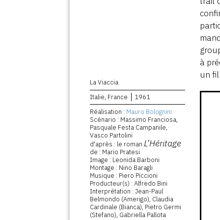
trait
confi
parti
manqu
group
à pré
un fi
La Viaccia
Italie, France
1961
Réalisation :
Mauro Bolognini
Scénario : Massimo Franciosa,
Pasquale Festa Campanile,
Vasco Partolini
L’Héritage
d'après : le roman
de : Mario Pratesi
Image : Leonida Barboni
Montage : Nino Baragli
Musique : Piero Piccioni
Producteur(s) : Alfredo Bini
Interprétation : Jean-Paul
Belmondo (Amerigo), Claudia
Cardinale (Bianca), Pietro Germi
(Stefano), Gabriella Pallota