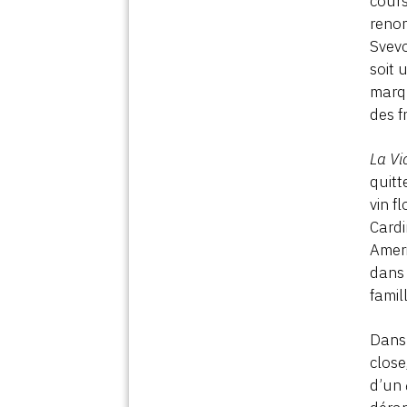
cours
renom
Svev
soit 
marqu
des f
La Vi
quitt
vin f
Cardi
Ameri
dans 
famil
Dans 
close
d’un