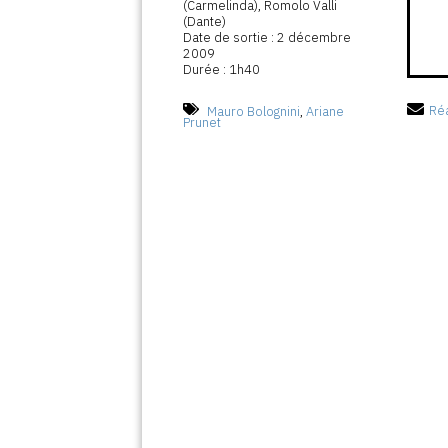
(Carmelinda), Romolo Valli
(Dante)
Date de sortie : 2 décembre
2009
Durée : 1h40
Mauro Bolognini
,
Ariane
Réa
Prunet