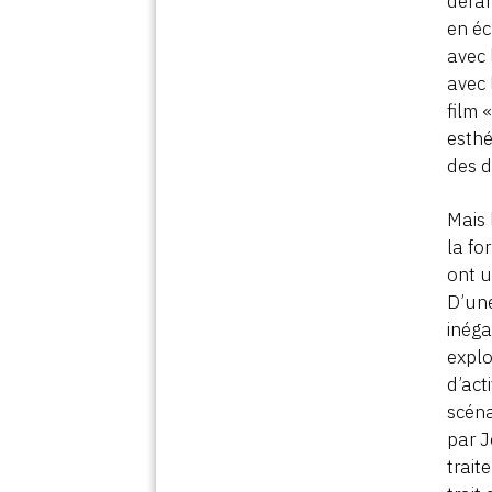
déran
en éc
avec 
avec 
film 
esthé
des d
Mais 
la fo
ont u
D’une
inéga
explo
d’act
scéna
par J
trait