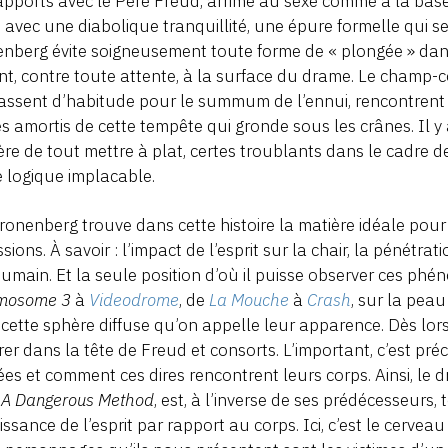
apports avec le Père Freud, arrimé au sexe comme à la base d
avec une diabolique tranquillité, une épure formelle qui se 
nberg évite soigneusement toute forme de « plongée » dan
ent, contre toute attente, à la surface du drame. Le champ-
assent d’habitude pour le summum de l’ennui, rencontrent ic
es amortis de cette tempête qui gronde sous les crânes. Il y 
re de tout mettre à plat, certes troublants dans le cadre d
 logique implacable.
ronenberg trouve dans cette histoire la matière idéale pou
sions. À savoir : l’impact de l’esprit sur la chair, la pénétra
humain. Et la seule position d’où il puisse observer ces phén
mosome 3
à
Videodrome
, de
La Mouche
à
Crash
, sur la pea
cette sphère diffuse qu’on appelle leur apparence. Dès lors, 
rer dans la tête de Freud et consorts. L’important, c’est pré
es et comment ces dires rencontrent leurs corps. Ainsi, l
s
A Dangerous Method
, est, à l’inverse de ses prédécesseurs
issance de l’esprit par rapport au corps. Ici, c’est le cerveau 