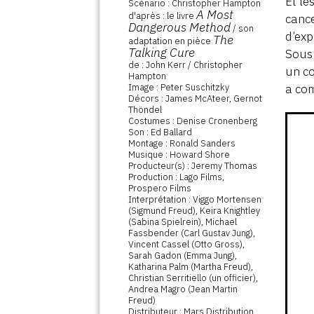
Et le
Scénario : Christopher Hampton
A Most
d'après : le livre
cance
Dangerous Method
/ son
d’exp
The
adaptation en pièce
Talking Cure
Sous 
de : John Kerr / Christopher
un co
Hampton
Image : Peter Suschitzky
a com
Décors : James McAteer, Gernot
Thöndel
Costumes : Denise Cronenberg
Son : Ed Ballard
Montage : Ronald Sanders
Musique : Howard Shore
Producteur(s) : Jeremy Thomas
Production : Lago Films,
Prospero Films
Interprétation : Viggo Mortensen
(Sigmund Freud), Keira Knightley
(Sabina Spielrein), Michael
Fassbender (Carl Gustav Jung),
Vincent Cassel (Otto Gross),
Sarah Gadon (Emma Jung),
Katharina Palm (Martha Freud),
Christian Serritiello (un officier),
Andrea Magro (Jean Martin
Freud)
Distributeur : Mars Distribution