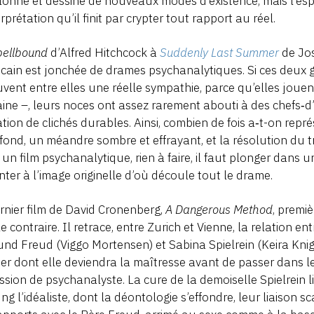
lonne et dessine de nouveaux modes d’existence, mais l’espri
erprétation qu’il finit par crypter tout rapport au réel.
pellbound
d’Alfred Hitchcock à
Suddenly Last Summer
de Jos
cain est jonchée de drames psychanalytiques. Si ces deux g
vent entre elles une réelle sympathie, parce qu’elles jouen
ne –, leurs noces ont assez rarement abouti à des chefs‑d’
tion de clichés durables. Ainsi, combien de fois a‑t-on rep
fond, un méandre sombre et effrayant, et la résolution 
un film psychanalytique, rien à faire, il faut plonger dan
ter à l’image originelle d’où découle tout le drame.
rnier film de David Cronenberg,
A Dangerous Method
, premi
le contraire. Il retrace, entre Zurich et Vienne, la relation 
nd Freud (Viggo Mortensen) et Sabina Spielrein (Keira Knig
er dont elle deviendra la maîtresse avant de passer dans l
ssion de psychanalyste. La cure de la demoiselle Spielrein 
ng l’idéaliste, dont la déontologie s’effondre, leur liaiso