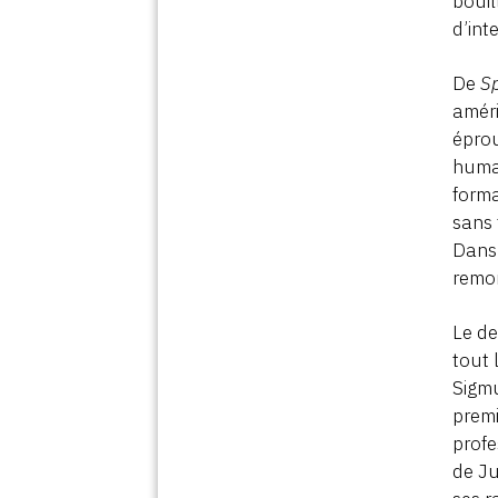
bouil
d’int
De
S
améri
éprou
humai
forma
sans 
Dans 
remon
Le de
tout 
Sigmu
premi
profe
de Ju