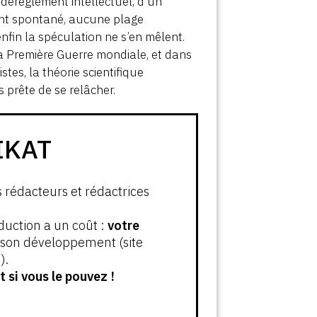
 dérèglement intellectuel, d’un
ent spontané, aucune plage
enfin la spéculation ne s’en mêlent.
a Première Guerre mondiale, et dans
tes, la théorie scientifique
 prête de se relâcher.
IKAT
s rédacteurs et rédactrices
oduction a un coût :
votre
t son développement (site
).
 si vous le pouvez !