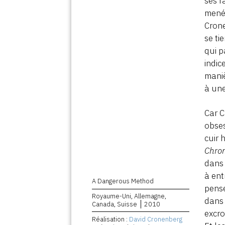
ses r
mené 
Crone
se ti
qui p
indic
maniè
à une
Car C
obses
cuir 
Chro
dans 
à ent
A Dangerous Method
pensé
Royaume-Uni, Allemagne,
dan
Canada, Suisse
2010
excro
Réalisation :
David Cronenberg