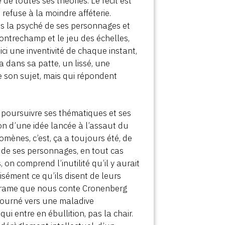
e toutes ses théories. Le récit est
refuse à la moindre afféterie.
s la psyché de ses personnages et
contrechamp et le jeu des échelles,
i une inventivité de chaque instant,
a dans sa patte, un lissé, une
e son sujet, mais qui répondent
r poursuivre ses thématiques et ses
tion d’une idée lancée à l’assaut du
omènes, c’est, ça a toujours été, de
u de ses personnages, en tout cas
on comprend l’inutilité qu’il y aurait
cisément ce qu’ils disent de leurs
e drame que nous conte Cronenberg
, tourné vers une maladive
qui entre en ébullition, pas la chair.