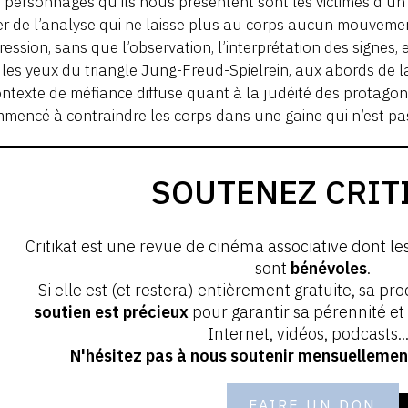
s personnages qu’ils nous présentent sont les victimes d’un
r de l’analyse qui ne laisse plus au corps aucun mouvem
ression, sans que l’observation, l’interprétation des signes, 
les yeux du triangle Jung-Freud-Spielrein, aux abords de l
ntexte de méfiance diffuse quant à la judéité des protagonis
mencé à contraindre les corps dans une gaine qui n’est pas
SOUTENEZ CRIT
Critikat est une revue de cinéma associative dont le
sont
bénévoles
.
Si elle est (et restera) entièrement gratuite, sa pr
soutien est précieux
pour garantir sa pérennité e
Internet, vidéos, podcasts...
N'hésitez pas à nous soutenir mensuellement
FAIRE UN DON