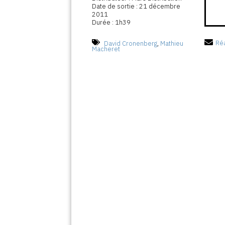
Date de sortie : 21 décembre
2011
Durée : 1h39
David Cronenberg
,
Mathieu
Réa
Macheret