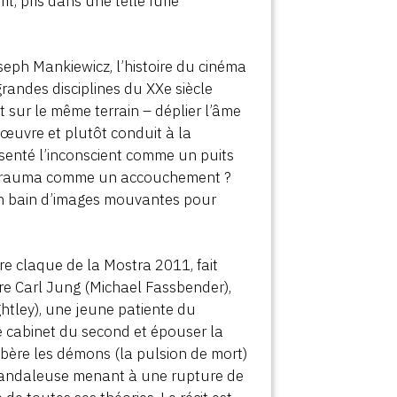
t, pris dans une telle furie
eph Mankiewicz, l’histoire du cinéma
randes disciplines du XXe siècle
t sur le même terrain – déplier l’âme
œuvre et plutôt conduit à la
résenté l’inconscient comme un puits
du trauma comme un accouchement ?
s un bain d’images mouvantes pour
ère claque de la Mostra 2011, fait
entre Carl Jung (Michael Fassbender),
htley), une jeune patiente du
e cabinet du second et épouser la
libère les démons (la pulsion de mort)
n scandaleuse menant à une rupture de