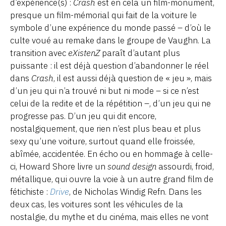
d’expérience(s) :
Crash
est en cela un film-monument,
presque un film-mémorial qui fait de la voiture le
symbole d’une expérience du monde passé – d’où le
culte voué au remake dans le groupe de Vaughn. La
transition avec
eXistenZ
paraît d’autant plus
puissante : il est déjà question d’abandonner le réel
dans
Crash
, il est aussi déjà question de « jeu », mais
d’un jeu qui n’a trouvé ni but ni mode – si ce n’est
celui de la redite et de la répétition –, d’un jeu qui ne
progresse pas. D’un jeu qui dit encore,
nostalgiquement, que rien n’est plus beau et plus
sexy qu’une voiture, surtout quand elle froissée,
abîmée, accidentée. En écho ou en hommage à celle-
ci, Howard Shore livre un
sound design
assourdi, froid,
métallique, qui ouvre la voie à un autre grand film de
fétichiste
:
Drive
, de Nicholas Windig Refn. Dans les
deux cas, les voitures sont les véhicules de la
nostalgie, du mythe et du cinéma, mais elles ne vont