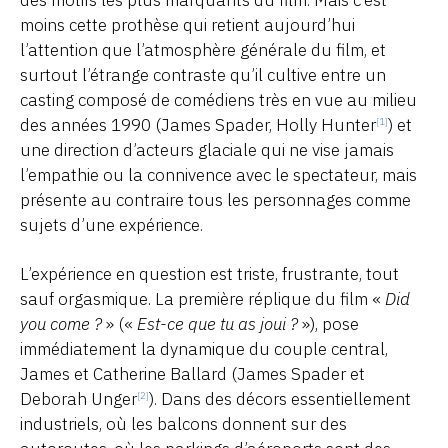
des motifs les plus marquants du film. Mais c’est
moins cette prothèse qui retient aujourd’hui
l’attention
que l’atmosphère générale du film, et
surtout l’étrange contraste qu’il cultive entre un
casting composé de comédiens très en vue au milieu
des années 1990 (James Spader, Holly Hunter
) et
[1]
une direction d’acteurs glaciale qui ne vise jamais
l’empathie ou la connivence avec le spectateur, mais
présente au contraire tous les personnages comme
sujets d’une expérience.
L’expérience en question est triste, frustrante, tout
sauf orgasmique
. La première réplique du film «
Did
you come ?
» («
Est-ce que tu as joui ?
»), pose
immédiatement la dynamique du couple central,
James et Catherine Ballard (James Spader et
Deborah Unger
). Dans des décors essentiellement
[2]
industriels, où les balcons donnent sur des