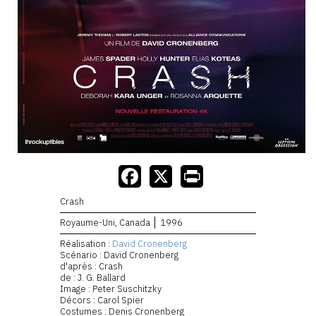
Crash
Royaume-Uni, Canada
1996
Réalisation :
David Cronenberg
Scénario : David Cronenberg
d'après : Crash
de : J. G. Ballard
Image : Peter Suschitzky
Décors : Carol Spier
Costumes : Denis Cronenberg