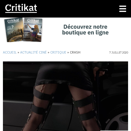
ACCUEIL
»
ACTUALITÉ CINÉ
»
CRITIQUE
»
CRASH
7 JUILLET 2020