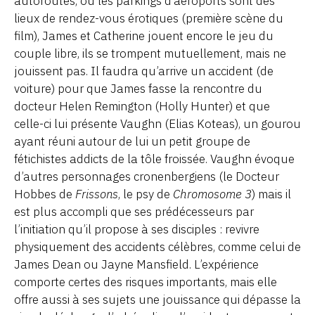
autoroutes, où les parkings d’aéroports sont des
lieux de rendez-vous érotiques (première scène du
film), James et Catherine jouent encore le jeu du
couple libre, ils se trompent mutuellement, mais ne
jouissent pas. Il faudra qu’arrive un accident (de
voiture) pour que James fasse la rencontre du
docteur Helen Remington (Holly Hunter) et que
celle-ci lui présente Vaughn (Elias Koteas), un gourou
ayant réuni autour de lui un petit groupe de
fétichistes addicts de la tôle froissée. Vaughn évoque
d’autres personnages cronenbergiens (le Docteur
Hobbes de
Frissons
, le psy de
Chromosome 3
) mais il
est plus accompli que ses prédécesseurs par
l’initiation qu’il propose à ses disciples : revivre
physiquement des accidents célèbres, comme celui de
James Dean ou Jayne Mansfield. L’expérience
comporte certes des risques importants, mais elle
offre aussi à ses sujets une jouissance qui dépasse la