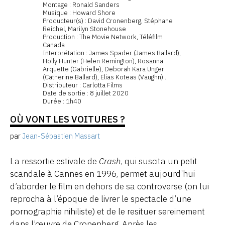
Montage : Ronald Sanders
Musique : Howard Shore
Producteur(s) : David Cronenberg, Stéphane
Reichel, Marilyn Stonehouse
Production : The Movie Network, Téléfilm
Canada
Interprétation : James Spader (James Ballard),
Holly Hunter (Helen Remington), Rosanna
Arquette (Gabrielle), Deborah Kara Unger
(Catherine Ballard), Elias Koteas (Vaughn)...
Distributeur : Carlotta Films
Date de sortie : 8 juillet 2020
Durée : 1h40
OÙ VONT LES VOITURES ?
par
Jean-Sébastien Massart
La ressortie estivale de
Crash
, qui suscita un petit
scandale à Cannes en 1996, permet aujourd’hui
d’aborder le film en dehors de sa controverse (on lui
reprocha à l’époque de livrer le spectacle d’une
pornographie nihiliste) et de le resituer sereinement
dans l’œuvre de Cronenberg. Après les