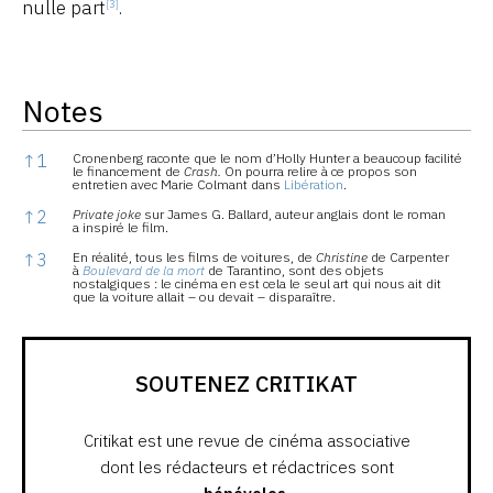
nulle part
.
[3]
Notes
Notes
↑
1
Cronenberg raconte que le nom d’Holly Hunter a beaucoup facilité
le financement de
Crash.
On pourra relire à ce propos son
entretien avec Marie Colmant dans
Libération
.
↑
2
Private joke
sur James G. Ballard, auteur anglais dont le roman
a inspiré le film.
↑
3
En réalité, tous les films de voitures, de
Christine
de Carpenter
à
Boulevard de la mort
de Tarantino, sont des objets
nostalgiques : le cinéma en est cela le seul art qui nous ait dit
que la voiture allait – ou devait – disparaître.
SOUTENEZ CRITIKAT
Critikat est une revue de cinéma associative
dont les rédacteurs et rédactrices sont