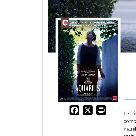
Le tr
compé
manif