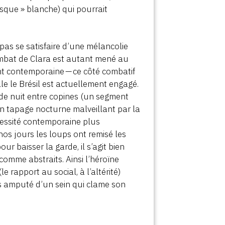
sque » blanche) qui pourrait
e pas se satisfaire d’une mélancolie
combat de Clara est autant mené au
ent contemporaine — ce côté combatif
lle le Brésil est actuellement engagé.
 de nuit entre copines (un segment
un tapage nocturne malveillant par la
essité contemporaine plus
nos jours les loups ont remisé les
ur baisser la garde, il s’agit bien
comme abstraits. Ainsi l’héroïne
e rapport au social, à l’altérité)
s amputé d’un sein qui clame son