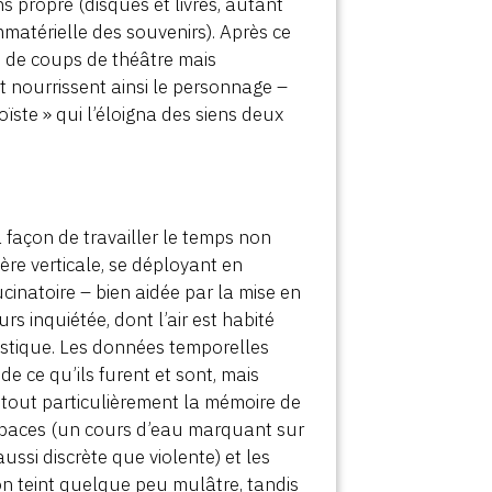
ns propre (disques et livres, autant
matérielle des souvenirs). Après ce
s de coups de théâtre mais
t nourrissent ainsi le personnage –
ïste » qui l’éloigna des siens deux
sa façon de travailler le temps non
re verticale, se déployant en
inatoire – bien aidée par la mise en
rs inquiétée, dont l’air est habité
astique. Les données temporelles
s de ce qu’ils furent et sont, mais
e, tout particulièrement la mémoire de
espaces (un cours d’eau marquant sur
aussi discrète que violente) et les
on teint quelque peu mulâtre, tandis