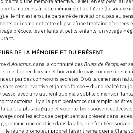
édiments d’une mémoire affective. Le lieu en est
plein
, au se
pports matériels à cette mémoire) et au figuré (la somme im
gue, le film est ensuite parsemé de révélations, pas au sen
ments qui comblent cette ellipse d’une trentaine d’années e
uvage précoce, les enfants et petits-enfants, un voyage « égo
urant.
EURS DE LA MÉMOIRE ET DU PRÉSENT
rce d’
Aquarius
, dans la continuité des
Bruits de Recife
, est 
 une donnée linéaire et horizontale mais comme une matiè
ndeur par des connexions secrètes. D’où la dimension halluc
, sans cesse inventive et jamais forcée – d’une réalité toujou
e passé, avec une authentique mais subtile dimension fant
contradictoires, il y a la part bienfaitrice qui remplit les être
 la part la plus tragique et violente, bien souvent collectiv
lavage dont les échos se perpétuent au présent dans les 
age, comme une cicatrice dans la ville, une frontière sociale 
 – le jeune promoteur propret faisant remarquer à Clara s