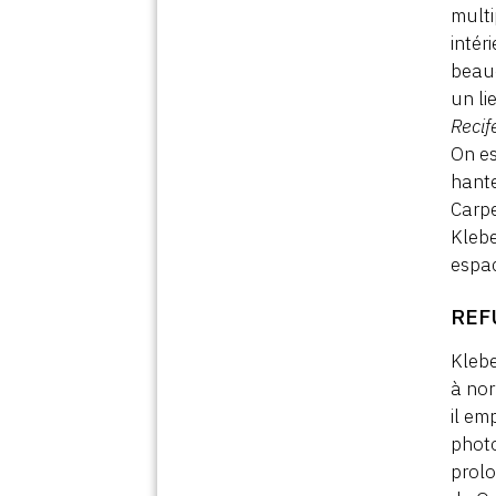
multi
intér
beauc
un li
Recif
On es
hante
Carpe
Klebe
espac
REF
Klebe
à nor
il em
photo
prolo