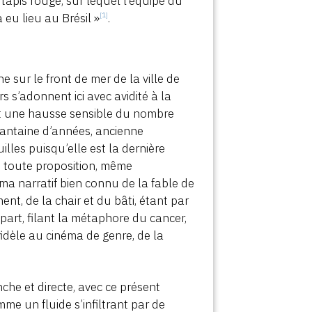
tapis rouge, sur lequel l’équipe du
a eu lieu au Brésil »
.
[1]
sur le front de mer de la ville de
s s’adonnent ici avec avidité à la
 et une hausse sensible du nombre
xantaine d’années, ancienne
illes puisqu’elle est la dernière
t toute proposition, même
ma narratif bien connu de la fable de
ent, de la chair et du bâti, étant par
n part, filant la métaphore du cancer,
 fidèle au cinéma de genre, de la
che et directe, avec ce présent
e un fluide s’infiltrant par de