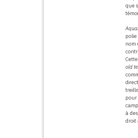
que s
témoi
Aqua
polie
nom d
contr
Cette
old t
comm
direc
treil
pour 
campe
à des
droit