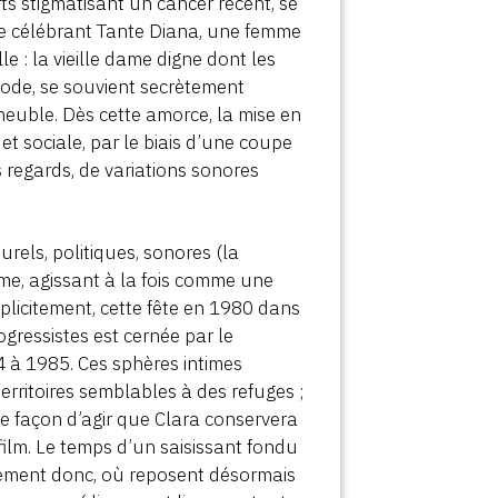
ts stigmatisant un cancer récent, se
le célébrant Tante Diana, une femme
e : la vieille dame digne dont les
mmode, se souvient secrètement
meuble. Dès cette amorce, la mise en
 et sociale, par le biais d’une coupe
 regards, de variations sonores
urels, politiques, sonores (la
e, agissant à la fois comme une
explicitement, cette fête en 1980 dans
gressistes est cernée par le
64 à 1985. Ces sphères intimes
erritoires semblables à des refuges ;
 une façon d’agir que Clara conservera
film. Le temps d’un saisissant fondu
tement donc, où reposent désormais