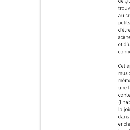
de Qu
trouv
au cr
petit
d’étr
scène
et d’
conne
Cet é
musiq
mémoi
une f
conte
(l’ha
la jo
dans 
encha