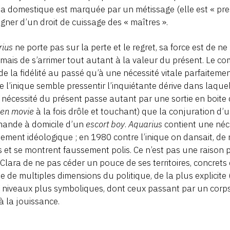
a domestique est marquée par un métissage (elle est « pre
gner d’un droit de cuissage des « maîtres ».
rius
ne porte pas sur la perte et le regret, sa force est de n
 mais de s’arrimer tout autant à la valeur du présent. Le 
e la fidélité au passé qu’à une nécessité vitale parfaitem
e l’inique semble pressentir l’inquiétante dérive dans laque
 nécessité du présent passe autant par une sortie en boite
een movie
à la fois drôle et touchant) que la conjuration d’
ande à domicile d’un
escort boy
.
Aquarius
contient une néc
tement idéologique ; en 1980 contre l’inique on dansait, de 
lis et se montrent faussement polis. Ce n’est pas une raison po
Clara de ne pas céder un pouce de ses territoires, concrets 
 de multiples dimensions du politique, de la plus explicite (l
 niveaux plus symboliques, dont ceux passant par un corp
 à la jouissance.