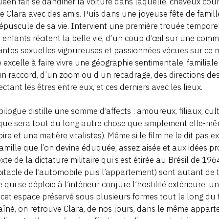
een fait se dandiner la voiture dans laquelle, cheveux cour
e Clara avec des amis. Puis dans une joyeuse fête de famil
épuscule de sa vie. Intervient une première trouée temporell
s enfants récitent la belle vie, d’un coup d’œil sur une co
eintes sexuelles vigoureuses et passionnées vécues sur ce 
 excelle à faire vivre une géographie sentimentale, familiale
un raccord, d’un zoom ou d’un recadrage, des directions des
ctant les êtres entre eux, et ces derniers avec les lieux.
pilogue distille une somme d’affects : amoureux, filiaux, cult
ue sera tout du long autre chose que simplement elle-mêm
re et une matière vitalistes). Même si le film ne le dit pas 
amille que l’on devine éduquée, assez aisée et aux idées pro
xte de la dictature militaire qui s’est étirée au Brésil de 19
bitacle de l’automobile puis l’appartement) sont autant de t
ie qui se déploie à l’intérieur conjure l’hostilité extérieure,
cet espace préservé sous plusieurs formes tout le long du 
îné, on retrouve Clara, de nos jours, dans le même appar