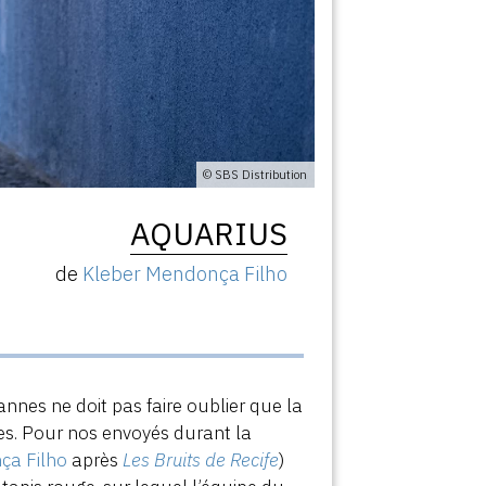
© SBS Distribution
AQUARIUS
de
Kleber Mendonça Filho
annes ne doit pas faire oublier que la
es. Pour nos envoyés durant la
ça Filho
après
Les Bruits de Recife
)