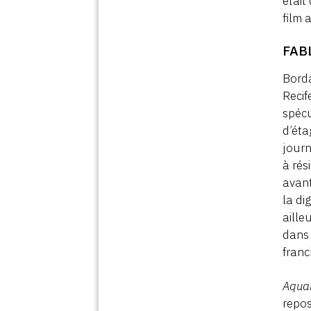
était
film 
FAB
Borda
Recif
spécu
d’éta
journ
à rés
avant
la di
aille
dans 
franc
Aqua
repos