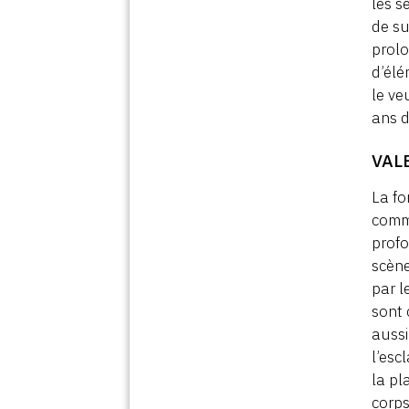
les s
de su
prolo
d’élé
le ve
ans d
VAL
La fo
comme
profo
scène
par l
sont 
aussi
l’esc
la pl
corps