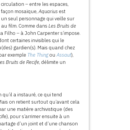
circulation – entre les espaces,
 – façon mosaïque,
Aquarius
est
 un seul personnage qui veille sur
re au film. Comme dans
Les Bruits de
a Filho – à John Carpenter s’impose.
ont certaines invisibles qui le
du(des) gardien(s). Mais quand chez
i (par exemple
The Thing
ou
Assaut
),
es Bruits de Recife
, délimite un
qu’il a instauré, ce qui tend
ais on retient surtout qu’avant cela
ar une matière archivistique (des
ife), pour s’arrimer ensuite à un
 partage d’un joint et d’une chanson