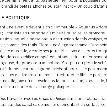
 de ces films remuants, pas seulement pour la poussière du 
a brandi de petites affiches où était inscrit « Un coup d’État 
LE POLITIQUE
nt une avenue devenue chic, l’immeuble « Aquarius » donne 
e ; il consiste en une sorte d’antiquité puisque les promoteur
lation, laquelle passe par la destruction de tels vestiges,
ges comme des tarifs. Clara, une élégante femme d’une soi
aliste musicale, y coule ses jours. Mais pas des jours tranqu
ider dans un édifice complètement vide, refusant fermemen
ageuse, du promoteur immobilier. Soit peu ou prou le sché
gnité du petit contre le grand méchant pourri – le pourrissem
urs, sans en dire trop, un motif structurant le film de part e
une allégorie où ne réside pas la force du film, sinon celle,
hise tranchante de sa charge politique.
rius
travaille avec
Les Bruits de Recife
dans une relation fran
ant sur des couches de mémoire remontant en surface, comm