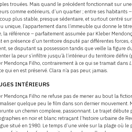
ples trouées. Mais quand le précédent fonctionnait sur une 
ieurs comme extérieurs, d’un quartier ; entre ses habitants
oup plus stable, presque sédentaire, et surtout centré sur
eu unique, l’appartement dans l’immeuble qui donne le tit
e
, la référence – parfaitement assumée par Kleber Mendonç
t en présence d’un territoire disputé par différentes forces, d
nt, se disputant sa possession tandis que veille la figure 
nter la peur s’infiltre jusqu’à l’intérieur du territoire défin
r Mendonça Filho, contrairement à ce qui se tramait dans
L
e qui en est préservé. Clara n’a pas peur, jamais.
UGES INTÉRIEURS
r Mendonça Filho ne refuse pas de mener au bout la fiction 
maliser quelque peu le film dans son dernier mouvement. M
prunte un chemin complexe, passionnant. Le trajet débute p
graphies en noir et blanc retraçant l’histoire urbaine de Rec
gue situé en 1980. Le temps d’une virée sur la plage où le