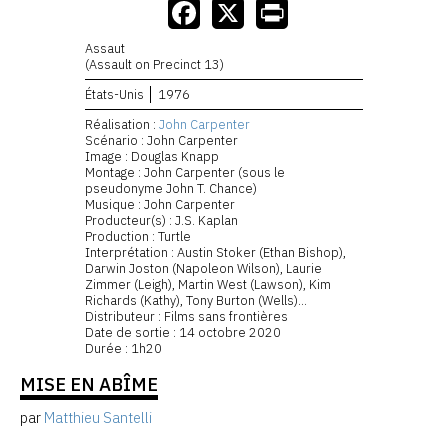
Assaut
(Assault on Precinct 13)
États-Unis
1976
Réalisation :
John Carpenter
Scénario : John Carpenter
Image : Douglas Knapp
Montage : John Carpenter (sous le
pseudonyme John T. Chance)
Musique : John Carpenter
Producteur(s) : J.S. Kaplan
Production : Turtle
Interprétation : Austin Stoker (Ethan Bishop),
Darwin Joston (Napoleon Wilson), Laurie
Zimmer (Leigh), Martin West (Lawson), Kim
Richards (Kathy), Tony Burton (Wells)...
Distributeur : Films sans frontières
Date de sortie : 14 octobre 2020
Durée : 1h20
MISE EN ABÎME
par
Matthieu Santelli