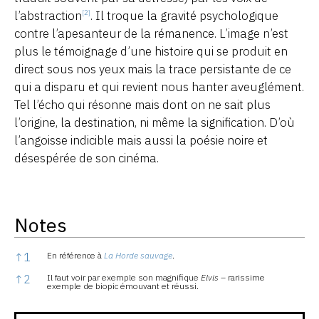
l’abstraction
. Il troque la gravité psychologique
[2]
contre l’apesanteur de la rémanence. L’image n’est
plus le témoignage d’une histoire qui se produit en
direct sous nos yeux mais la trace persistante de ce
qui a disparu et qui revient nous hanter aveuglément.
Tel l’écho qui résonne mais dont on ne sait plus
l’origine, la destination, ni même la signification. D’où
l’angoisse indicible mais aussi la poésie noire et
désespérée de son cinéma.
Notes
Notes
↑
1
En référence à
La Horde sauvage
.
↑
2
Il faut voir par exemple son magnifique
Elvis
– rarissime
exemple de biopic émouvant et réussi.