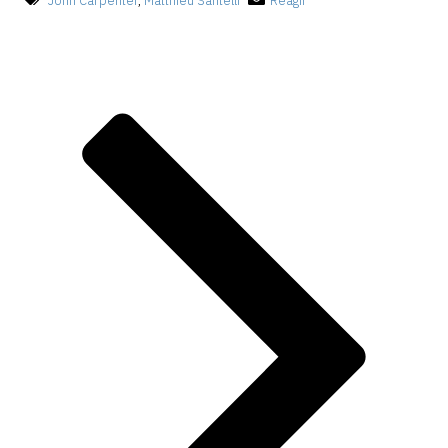
John Carpenter
,
Matthieu Santelli
Réagir