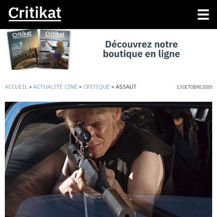
ACCUEIL
»
ACTUALITÉ CINÉ
»
CRITIQUE
»
ASSAUT
13 OCTOBRE 2020