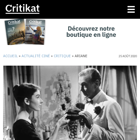
ACCUEIL
»
ACTUALITÉ CINÉ
»
CRITIQUE
»
ARIANE
25 AOÛT 2020