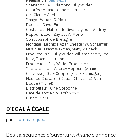
Réalisation :
Billy Wilder
Scénario : I.A.L. Diamond, Billy Wilder
d'après : Ariane, jeune fille russe
de : Claude Anet
Image : William C. Mellor
Décors : Oliver Emert
Costumes : Hubert de Givenchy pour Audrey
Hepburn, Léon Zay, Jay A. Morle
Son : Joseph de Bretagne
Montage : Léonide Azar, Chester W. Schaeffer
Musique : Franz Waxman, Matty Malneck
Producteur(s) : Billy Wilder, William Schorr, Lee
Katz, Doane Harrison
Production : Billy Wilder Productions
Interprétation : Audrey Hepburn (Ariane
Chavasse), Gary Cooper (Frank Flannagan),
Maurice Chevalier (Claude Chavasse), Van
Doude (Michel)
Distributeur : Ciné Sorbonne
Date de sortie : 26 août 2020
Durée : 2h10
D’ÉGAL À ÉGALE
par
Thomas Lequeu
Dès sa séquence d’ouverture,
Ariane
s’annonce