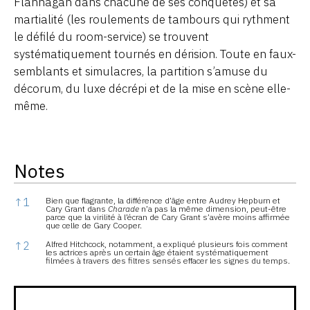
Flannagan dans chacune de ses conquêtes) et sa
martialité (les roulements de tambours qui rythment
le défilé du room-service) se trouvent
systématiquement tournés en dérision. Toute en faux-
semblants et simulacres, la partition s’amuse du
décorum, du luxe décrépi et de la mise en scène elle-
même.
Notes
Notes
↑
1
Bien que flagrante, la différence d’âge entre Audrey Hepburn et
Cary Grant dans
Charade
n’a pas la même dimension, peut-être
parce que la virilité à l’écran de Cary Grant s’avère moins affirmée
que celle de Gary Cooper.
↑
2
Alfred Hitchcock, notamment, a expliqué plusieurs fois comment
les actrices après un certain âge étaient systématiquement
filmées à travers des filtres sensés effacer les signes du temps.