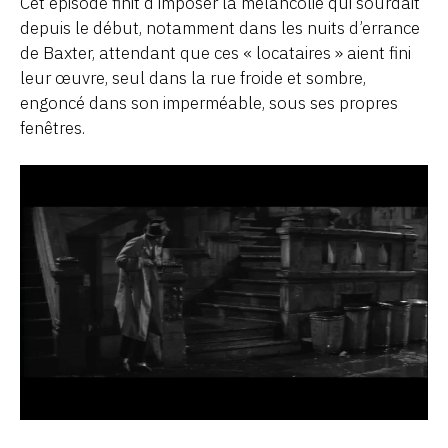
Cet épisode finit d’imposer la mélancolie qui sourdait
depuis le début, notamment dans les nuits d’errance
de Baxter, attendant que ces « locataires » aient fini
leur œuvre, seul dans la rue froide et sombre,
engoncé dans son imperméable, sous ses propres
fenêtres.