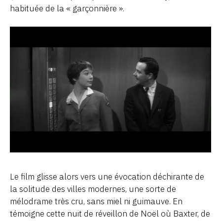
habituée de la « garçonnière ».
Le film glisse alors vers une évocation déchirante de
la solitude des villes modernes, une sorte de
mélodrame très cru, sans miel ni guimauve. En
témoigne cette nuit de réveillon de Noël où Baxter, de