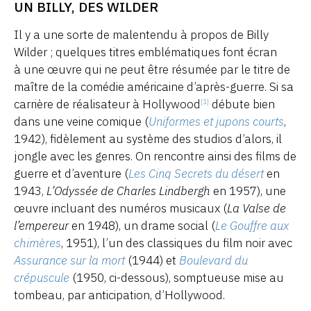
UN BILLY, DES WILDER
Il y a une sorte de malentendu à propos de Billy
Wilder ; quelques titres emblématiques font écran
à une œuvre qui ne peut être résumée par le titre de
maître de la comédie américaine d’après-guerre. Si sa
carrière de réalisateur à Hollywood
débute bien
[1]
dans une veine comique (
Uniformes et jupons courts
,
1942), fidèlement au système des studios d’alors, il
jongle avec les genres. On rencontre ainsi des films de
guerre et d’aventure (
Les Cinq Secrets du désert
en
1943,
L’Odyssée de Charles Lindbergh
en 1957), une
œuvre incluant des numéros musicaux (
La Valse de
l’empereur
en 1948), un drame social (
Le Gouffre aux
chimères
, 1951), l’un des classiques du film noir avec
Assurance sur la mort
(1944) et
Boulevard du
crépuscule
(1950, ci-dessous), somptueuse mise au
tombeau, par anticipation, d’Hollywood.