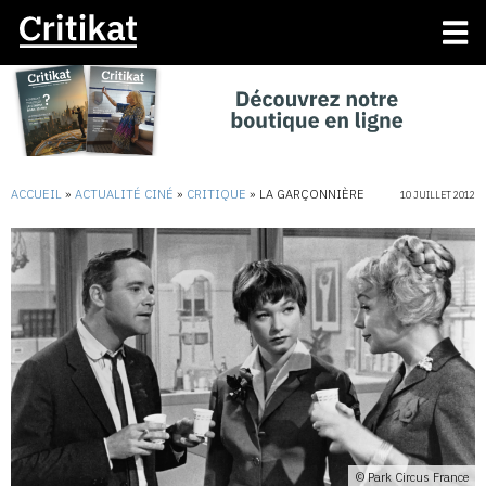
ACCUEIL
»
ACTUALITÉ CINÉ
»
CRITIQUE
»
LA GARÇONNIÈRE
10 JUILLET 2012
© Park Circus France