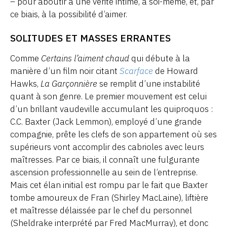
– pour aboutir à une vérité intime, à soi-même, et, par
ce biais, à la possibilité d’aimer.
SOLITUDES ET MASSES ERRANTES
Comme
Certains l’aiment chaud
qui débute à la
manière d’un film noir citant
Scarface
de Howard
Hawks,
La Garçonnière
se remplit d’une instabilité
quant à son genre. Le premier mouvement est celui
d’un brillant vaudeville accumulant les quiproquos :
C.C. Baxter (Jack Lemmon), employé d’une grande
compagnie, prête les clefs de son appartement où ses
supérieurs vont accomplir des cabrioles avec leurs
maîtresses. Par ce biais, il connaît une fulgurante
ascension professionnelle au sein de l’entreprise.
Mais cet élan initial est rompu par le fait que Baxter
tombe amoureux de Fran (Shirley MacLaine), liftière
et maîtresse délaissée par le chef du personnel
(Sheldrake interprété par Fred MacMurray), et donc