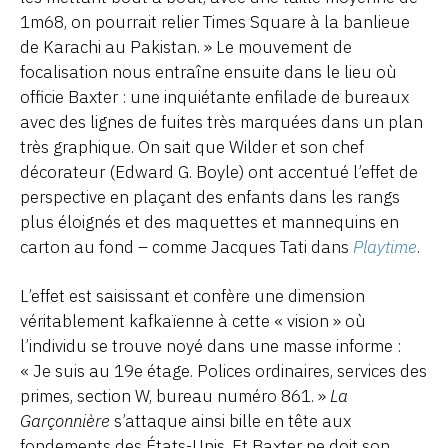
1m68, on pourrait relier Times Square à la banlieue
de Karachi au Pakistan. » Le mouvement de
focalisation nous entraîne ensuite dans le lieu où
officie Baxter : une inquiétante enfilade de bureaux
avec des lignes de fuites très marquées dans un plan
très graphique. On sait que Wilder et son chef
décorateur (Edward G. Boyle) ont accentué l’effet de
perspective en plaçant des enfants dans les rangs
plus éloignés et des maquettes et mannequins en
carton au fond – comme Jacques Tati dans
Playtime
.
L’effet est saisissant et confère une dimension
véritablement kafkaïenne à cette « vision » où
l’individu se trouve noyé dans une masse informe :
« Je suis au 19e étage. Polices ordinaires, services des
primes, section W, bureau numéro 861. »
La
Garçonnière
s’attaque ainsi bille en tête aux
fondements des États-Unis. Et Baxter ne doit son