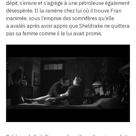
dépit, s’enivre et s’agrège à une pétroleuse également
désespérée. Il la ramène chez lui où il trouve Fran
inanimée, sous l’emprise des somnifères qu’elle
a avalés après avoir appris que Sheldrake ne quittera
pas sa femme comme il le lui avait promis.