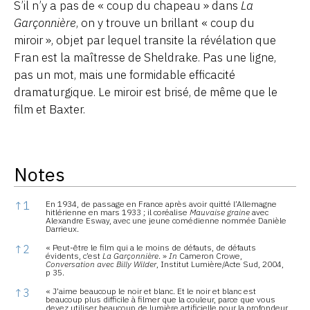
S’il n’y a pas de « coup du chapeau » dans
La
Garçonnière
, on y trouve un brillant « coup du
miroir », objet par lequel transite la révélation que
Fran est la maîtresse de Sheldrake. Pas une ligne,
pas un mot, mais une formidable efficacité
dramaturgique. Le miroir est brisé, de même que le
film et Baxter.
Notes
Notes
↑
1
En 1934, de passage en France après avoir quitté l’Allemagne
hitlérienne en mars 1933 ; il coréalise
Mauvaise graine
avec
Alexandre Esway, avec une jeune comédienne nommée Danièle
Darrieux.
↑
2
« Peut-être le film qui a le moins de défauts, de défauts
évidents, c’est
La Garçonnière
. »
In
Cameron Crowe,
Conversation avec Billy Wilder
, Institut Lumière/Acte Sud, 2004,
p 35.
↑
3
« J’aime beaucoup le noir et blanc. Et le noir et blanc est
beaucoup plus difficile à filmer que la couleur, parce que vous
devez utiliser beaucoup de lumière artificielle pour la profondeur,