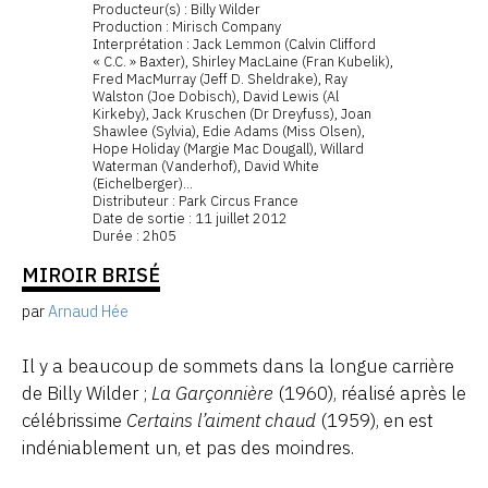
Producteur(s) : Billy Wilder
Production : Mirisch Company
Interprétation : Jack Lemmon (Calvin Clifford
« C.C. » Baxter), Shirley MacLaine (Fran Kubelik),
Fred MacMurray (Jeff D. Sheldrake), Ray
Walston (Joe Dobisch), David Lewis (Al
Kirkeby), Jack Kruschen (Dr Dreyfuss), Joan
Shawlee (Sylvia), Edie Adams (Miss Olsen),
Hope Holiday (Margie Mac Dougall), Willard
Waterman (Vanderhof), David White
(Eichelberger)...
Distributeur : Park Circus France
Date de sortie : 11 juillet 2012
Durée : 2h05
MIROIR BRISÉ
par
Arnaud Hée
Il y a beaucoup de sommets dans la longue carrière
de Billy Wilder ;
La Garçonnière
(1960), réalisé après le
célébrissime
Certains l’aiment chaud
(1959), en est
indéniablement un, et pas des moindres.