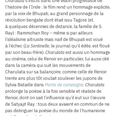
Charulata
s’inscrit dans une vision progressiste de
l’histoire de l’Inde : le film rend un hommage explicite,
par la voix de Bhupati, au grand personnage de la
révolution bengalie dont était issu Tagore (et,
à quelques décennies de distance, la famille de S.
Ray) : Rammohan Roy – même si par ailleurs
l’idéalisme altruiste mais naïf de Bhupati est voué
à l’échec (
La Sentinelle
, le journal qu’il édite, est floué
par son beau-frère).
Charulata
est aussi un hommage
au cinéma, celui de Renoir en particulier, lui aussi cité
dans la caméra qui suit les mouvements de
Charulata sur sa balançoire, comme celle de Renoir
trente ans plus tôt voulait soulever les jupons de
Sylvia Bataille dans
Partie de campagne
.
Charulata
prolonge la poésie à la fois sensible et réaliste de
Renoir, dont on sait l’influence qu’il eut sur l’œuvre
de Satyajit Ray : tous deux avaient en commun de ne
pas distinguer la poésie du monde de l’humanisme