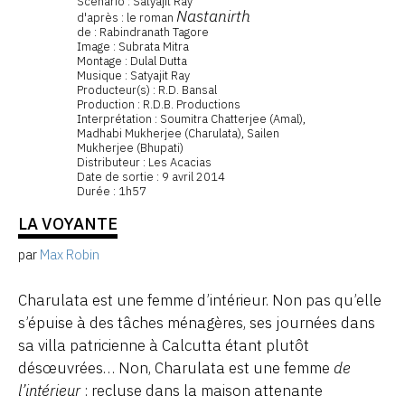
Scénario : Satyajit Ray
Nastanirth
d'après : le roman
de : Rabindranath Tagore
Image : Subrata Mitra
Montage : Dulal Dutta
Musique : Satyajit Ray
Producteur(s) : R.D. Bansal
Production : R.D.B. Productions
Interprétation : Soumitra Chatterjee (Amal),
Madhabi Mukherjee (Charulata), Sailen
Mukherjee (Bhupati)
Distributeur : Les Acacias
Date de sortie : 9 avril 2014
Durée : 1h57
LA VOYANTE
par
Max Robin
Charulata est une femme d’intérieur. Non pas qu’elle
s’épuise à des tâches ménagères, ses journées dans
sa villa patricienne à Calcutta étant plutôt
désœuvrées… Non, Charulata est une femme
de
l’intérieur
: recluse dans la maison attenante