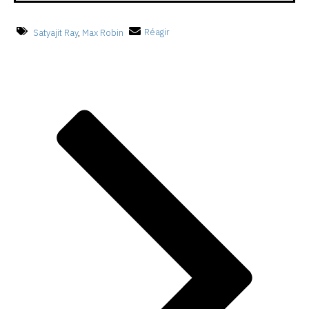
Satyajit Ray
,
Max Robin
Réagir