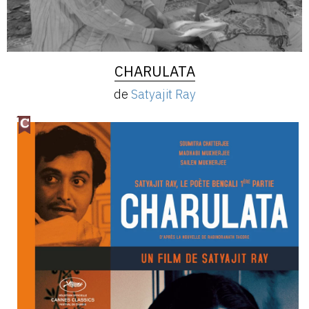
CHARULATA
de
Satyajit Ray