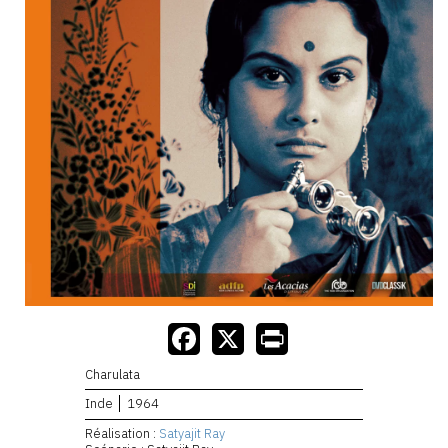
Charulata
Inde
1964
Réalisation :
Satyajit Ray