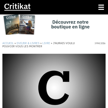
ACCUEIL
»
DVD/BR & LIVRES
»
LIVRE
»
J’AURAIS VOULU
3 MAI 2016
POUVOIR VOUS LES MONTRER