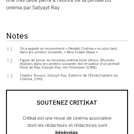
cinéma par Satyajit Ray.
Notes
Notes
↑
1
On a appelé ce mouvement « Parallel Cinéma » ou plus tard,
dans les années soixante, « New Indian Wave ».
↑
2
Figure de proue du nouveau cinéma hindi (
Ankur
,
Bhumika
réalisés dans les années soixante-dix) et auteur d’un portrait
filmé de Ray,
Satyajit Ray, the Filmmaker
(1984).
↑
3
Charles Tesson,
Satyajit Ray
, Éditions de l’Étoile/Cahiers du
Cinéma, 1992.
SOUTENEZ CRITIKAT
Critikat est une revue de cinéma associative
dont les rédacteurs et rédactrices sont
bénévoles
.