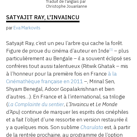
Traduit de l'anglais par
Christophe Jouanlanne
SATYAJIT RAY, L'INVAINCU
par
Eva Markovits
Satyajit Ray, c’est un peu l’arbre qui cache la forêt.
Figure de proue du cinéma d’auteur en Inde
– plus
[1]
particulièrement au Bengale – il a souvent éclipsé ses
confrères tout aussi talentueux (Ritwik Ghatak – mis
à l’honneur pour la première fois en France
à la
Cinémathèque française en 2011
–, Mrinal Sen,
Shyam Benegal, Adoor Gopalakrishnan et bien
d’autres…). En France et à l’international, sa trilogie
(
La Complainte du sentier
,
L’Invaincu
et
Le Monde
d’Apu
) continue de marquer les esprits des cinéphiles
et a fait l’objet d’une ressortie en version restaurée il
y a quelques mois. Son sublime
Charulata
est, à partir
de la rentrée prochaine, au programme de l’option