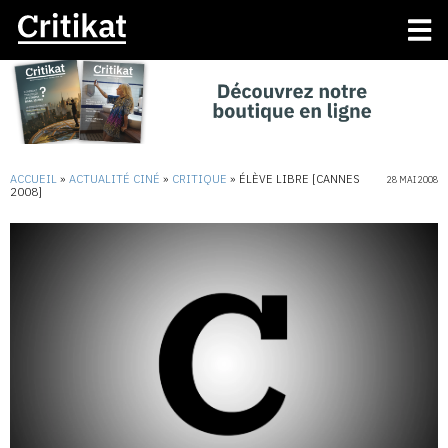
ACCUEIL
»
ACTUALITÉ CINÉ
»
CRITIQUE
»
ÉLÈVE LIBRE [CANNES
28 MAI 2008
2008]