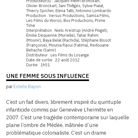
Producteur(s) : Jacques-Henri Bronckart,
Olivier Bronckart, Jani Thiltges, Sylvie Pialat,
Thierry Spicher, Elena Tatti, Antonino Lombardo
Production : Versus Productions, Samsa Films,
Les Films du Worso, Box Productions, Prime
Time
Interprétation : Niels Arestrup (André Pinget),
Émilie Dequenne (Murielle), Tahar Rahim
(Mounir), Baya Belal (Rachida), Stéphane Bissot
(Françoise), Mounia Raoui (Fatima), Redouane
Behache (Samir)
Distributeur : Les Films du Losange
Date de sortie : 22 août 2012
Durée : 1h51
UNE FEMME SOUS INFLUENCE
par
Estelle Bayon
C’est un fait divers, librement inspiré du quintuple
infanticide commis par Geneviève Lhermitte en
2007. C’est une tragédie contemporaine sur laquelle
plane l’ombre de Médée, mâtinée d’une
problématique colonialiste. C’est un drame