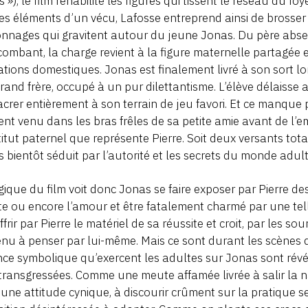
es »), le film réhabilite les figures qui tissent le réseau du f
les éléments d’un vécu, Lafosse entreprend ainsi de brosser
nnages qui gravitent autour du jeune Jonas. Du père absen
ncombant, la charge revient à la figure maternelle partagée
ations domestiques. Jonas est finalement livré à son sort lor
rand frère, occupé à un pur dilettantisme. L’élève délaisse a
crer entièrement à son terrain de jeu favori. Et ce manque p
t venu dans les bras frêles de sa petite amie avant de l’em
itut paternel que représente Pierre. Soit deux versants to
 bientôt séduit par l’autorité et les secrets du monde adult
gique du film voit donc Jonas se faire exposer par Pierre des 
te ou encore l’amour et être fatalement charmé par une tell
offrir par Pierre le matériel de sa réussite et croit, par les s
nu à penser par lui-même. Mais ce sont durant les scènes d
nce symbolique qu’exercent les adultes sur Jonas sont révél
transgressées. Comme une meute affamée livrée à salir la na
une attitude cynique, à discourir crûment sur la pratique se