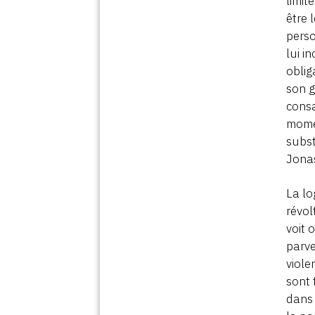
limit
être 
perso
lui i
oblig
son g
consa
momen
subst
Jonas
La lo
révol
voit 
parve
viole
sont 
dans 