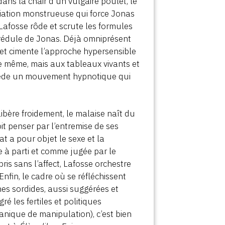
ans la chair d’un vulgaire poulet, le
nitiation monstrueuse qui force Jonas
e Lafosse rôde et scrute les formules
crédule de Jonas. Déjà omniprésent
se et cimente l’approche hypersensible
 le même, mais aux tableaux vivants et
de un mouvement hypnotique qui
ibère froidement, le malaise naît du
it penser par l’entremise de ses
t a pour objet le sexe et la
se à parti et comme jugée par le
ris sans l’affect, Lafosse orchestre
Enfin, le cadre où se réfléchissent
nes sordides, aussi suggérées et
ré les fertiles et politiques
anique de manipulation), c’est bien