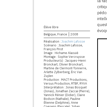
la fa
criti
pédop
intel
quest
Élève libre
évoqu
Belgique, France
2008
Réalisation :
Joachim Lafosse
Scénario : Joachim Lafosse,
François Pirot
Image : Hichame Alaouié
Montage : Sophie Vercruysse
Producteur(s) : Jacques-Henri
Bronckart, Olivier Bronckart,
Martine de Clermont-Tonnerre,
Arlette Zylberberg, Éric Van
Zuylen
Production : MACT Productions,
Versus Production, RTBF, RYVA
Interprétation : Jonas Bosquet
(Jonas), Jonathan Zaccaï (Pierre),
Yannick Rénier (Didier), Claire
Bodson (Nathalie), Pauline
Étienne (Delphine), Anne
Coesens (Pascale), Johan