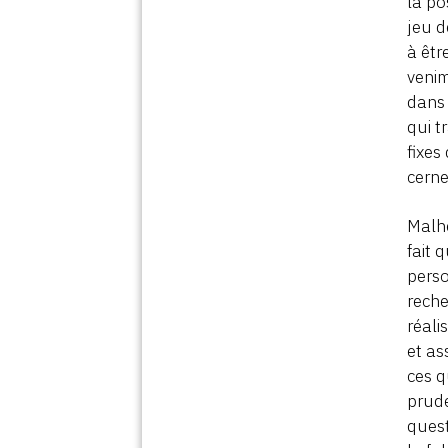
la po
jeu d
à êtr
venim
dan
qui t
fixes
cerne
Malhe
fait 
perso
reche
réali
et as
ces q
prude
quest