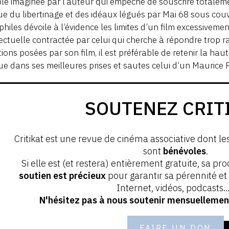
ble imaginée par l’auteur qui empêche de souscrire totale
que du libertinage et des idéaux légués par Mai 68 sous cou
hiles dévoile à l’évidence les limites d’un film excessiveme
lectuelle contractée par celui qui cherche à répondre trop 
ions posées par son film, il est préférable de retenir la ha
e dans ses meilleures prises et sautes celui d’un Maurice P
SOUTENEZ CRIT
Critikat est une revue de cinéma associative dont le
sont
bénévoles
.
Si elle est (et restera) entièrement gratuite, sa pr
soutien est précieux
pour garantir sa pérennité e
Internet, vidéos, podcasts...
N'hésitez pas à nous soutenir mensuellement
FAIRE UN DON