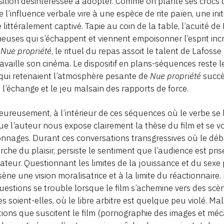
sition désintéressée à adopter. Comme on plante ses crocs d
e l’influence verbale vire à une espèce de rite païen, une i
e littéralement captivé. Tapie au coin de la table, l’acuité d
euses qui s’échappent et viennent empoisonner l’esprit in
s
Nue propriété
, le rituel du repas assoit le talent de Lafos
ravaille son cinéma. Le dispositif en plans-séquences reste
 qui retenaient l’atmosphère pesante de
Nue propriété
succè
 l’échange et le jeu malsain des rapports de force.
ureusement, à l’intérieur de ces séquences où le verbe se l
que l’auteur nous expose clairement la thèse du film et se vo
nnages. Durant ces conversations transgressives où le déba
rche du plaisir, persiste le sentiment que l’audience est pri
sateur. Questionnant les limites de la jouissance et du sexe p
sène une vision moralisatrice et à la limite du réactionnaire. 
uestions se trouble lorsque le film s’achemine vers des scè
s soient-elles, où le libre arbitre est quelque peu violé. Malg
ions que suscitent le film (pornographie des images et méc