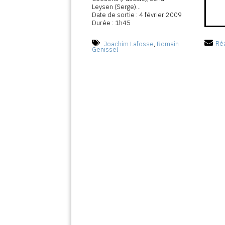
Leysen (Serge)...
Date de sortie : 4 février 2009
Durée : 1h45
Joachim Lafosse
,
Romain
Réa
Genissel