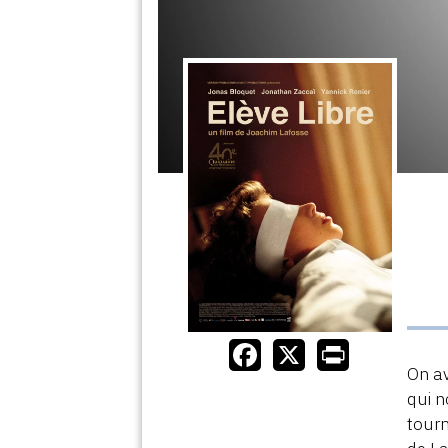
On av
qui n
tourn