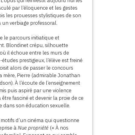
 L’opus qui réinvestit aujourd’hui les
culé par l’éloquence et les gestes
ois les prouesses stylistiques de son
 un verbiage professoral.
e le parcours initiatique et
. Blondinet crépu, silhouette
 où il échoue entre les murs de
-études prestigieux, l’élève est freiné
isit alors de passer le concours
de sa mère, Pierre (admirable Jonathan
odson). À l’écoute de l’enseignement
mis puis aspiré par une violence
être fasciné et devenir la proie de ce
le dans son éducation sexuelle.
es motifs d’un cinéma qui questionne
reprise à
Nue propriété
(« À nos