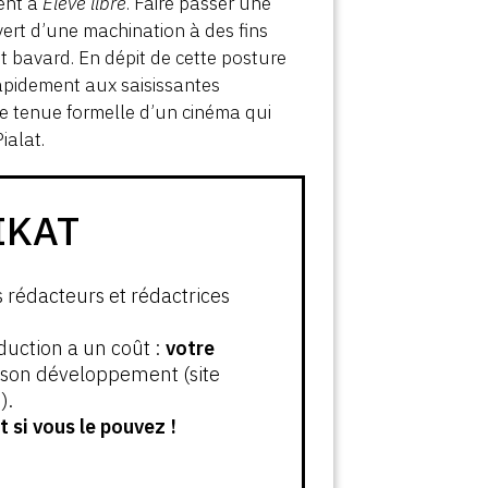
ment à
Élève libre
. Faire passer une
vert d’une machination à des fins
nt bavard. En dépit de cette posture
rapidement aux saisissantes
ute tenue formelle d’un cinéma qui
ialat.
IKAT
s rédacteurs et rédactrices
oduction a un coût :
votre
t son développement (site
).
 si vous le pouvez !