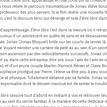
fosse,
Élève libre
, apparaissait en mai 2008 sur la Croisette.
s nous relate le parcours traumatique de Jonas, élève bous
professeur des plus pervers. Si le film révèle une nouvelle f
r, c’est le discours tenu qui dérange et noie
Élève libre
dans
 d’apprentissage,
Élève libre
l’est dans la mesure où il retrac
ureux d’un adolescent en quête de sens et de dépassement
ée, Jonas (Jonas Bloquet) brille sur les courts de tennis là
le. Voyant miroiter une carrière de petit as au sein d’un sport
son ascension par des redoublements successifs. Jonas cho
 et va, dans cette entreprise, être pris sous l’aile de l’ami 
ï), et d’un jeune couple libertin (Yannick Rénier et Claire B
sophique prodigué par Pierre, l’élève va être peu à peu sou
le et physique. Totalement délaissé par sa famille, Jonas va 
irresponsable dont le dessein inavoué est de semer le troub
 libre
rassure tout d’abord en invitant à voir et retrouver l
en au sein du cercle familial. À la manière de cette dédicace 