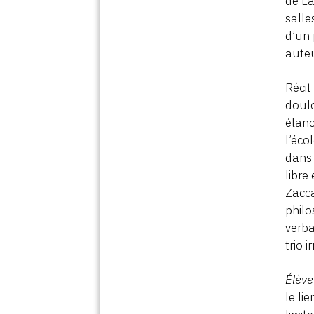
de La
salle
d’un 
auteu
Récit
doulo
élanc
l’éco
dans 
libre
Zacca
philo
verba
trio 
Élève
le li