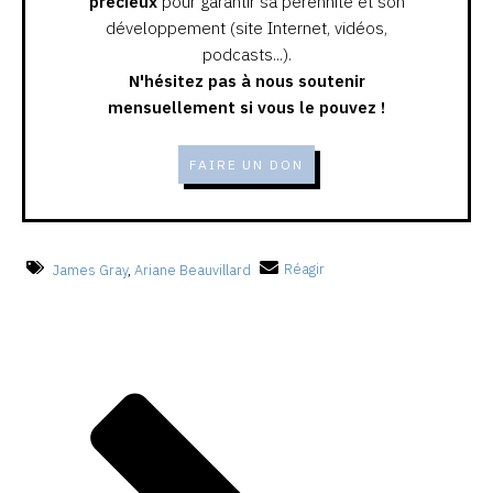
précieux
pour garantir sa pérennité et son
développement (site Internet, vidéos,
podcasts...).
N'hésitez pas à nous soutenir
mensuellement si vous le pouvez !
FAIRE UN DON
James Gray
,
Ariane Beauvillard
Réagir