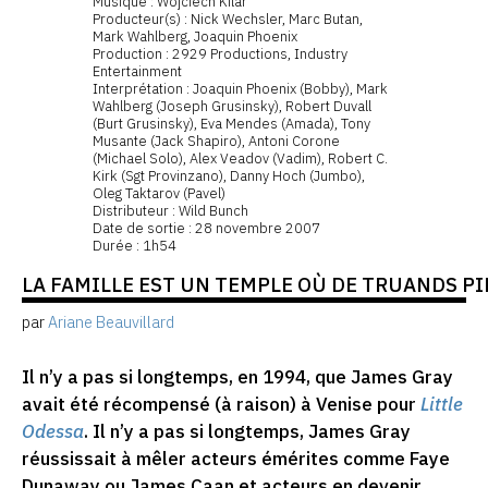
Musique : Wojciech Kilar
Producteur(s) : Nick Wechsler, Marc Butan,
Mark Wahlberg, Joaquin Phoenix
Production : 2929 Productions, Industry
Entertainment
Interprétation : Joaquin Phoenix (Bobby), Mark
Wahlberg (Joseph Grusinsky), Robert Duvall
(Burt Grusinsky), Eva Mendes (Amada), Tony
Musante (Jack Shapiro), Antoni Corone
(Michael Solo), Alex Veadov (Vadim), Robert C.
Kirk (Sgt Provinzano), Danny Hoch (Jumbo),
Oleg Taktarov (Pavel)
Distributeur : Wild Bunch
Date de sortie : 28 novembre 2007
Durée : 1h54
LA FAMILLE EST UN TEMPLE OÙ DE TRUANDS PIL
par
Ariane Beauvillard
Il n’y a pas si longtemps, en 1994, que James Gray
avait été récompensé (à raison) à Venise pour
Little
Odessa
. Il n’y a pas si longtemps, James Gray
réussissait à mêler acteurs émérites comme Faye
Dunaway ou James Caan et acteurs en devenir