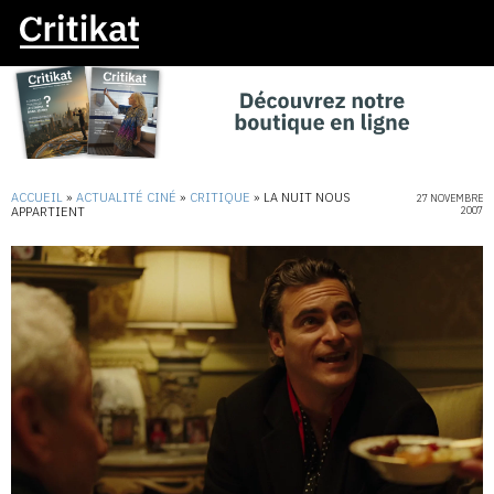
ACCUEIL
»
ACTUALITÉ CINÉ
»
CRITIQUE
»
LA NUIT NOUS
27 NOVEMBRE
APPARTIENT
2007