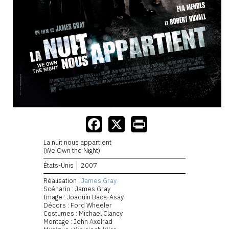
La nuit nous appartient
(We Own the Night)
États-Unis
2007
Réalisation :
James Gray
Scénario : James Gray
Image : Joaquín Baca-Asay
Décors : Ford Wheeler
Costumes : Michael Clancy
Montage : John Axelrad