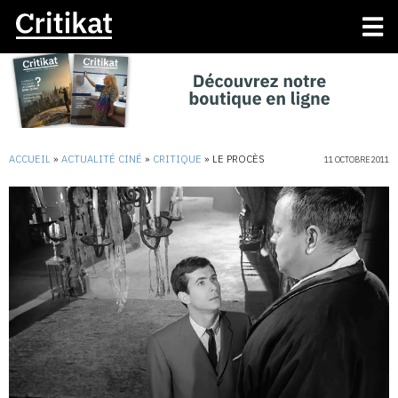
ACCUEIL
»
ACTUALITÉ CINÉ
»
CRITIQUE
»
LE PROCÈS
11 OCTOBRE 2011