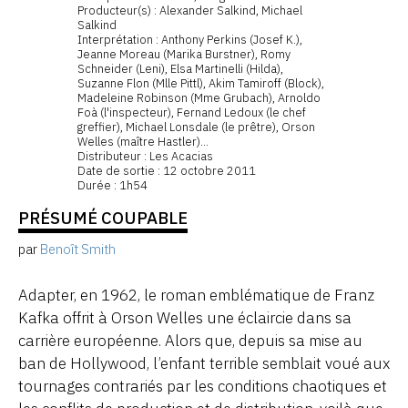
Producteur(s) : Alexander Salkind, Michael
Salkind
Interprétation : Anthony Perkins (Josef K.),
Jeanne Moreau (Marika Burstner), Romy
Schneider (Leni), Elsa Martinelli (Hilda),
Suzanne Flon (Mlle Pittl), Akim Tamiroff (Block),
Madeleine Robinson (Mme Grubach), Arnoldo
Foà (l'inspecteur), Fernand Ledoux (le chef
greffier), Michael Lonsdale (le prêtre), Orson
Welles (maître Hastler)...
Distributeur : Les Acacias
Date de sortie : 12 octobre 2011
Durée : 1h54
PRÉSUMÉ COUPABLE
par
Benoît Smith
Adapter, en 1962, le roman emblématique de Franz
Kafka offrit à Orson Welles une éclaircie dans sa
carrière européenne. Alors que, depuis sa mise au
ban de Hollywood, l’enfant terrible semblait voué aux
tournages contrariés par les conditions chaotiques et