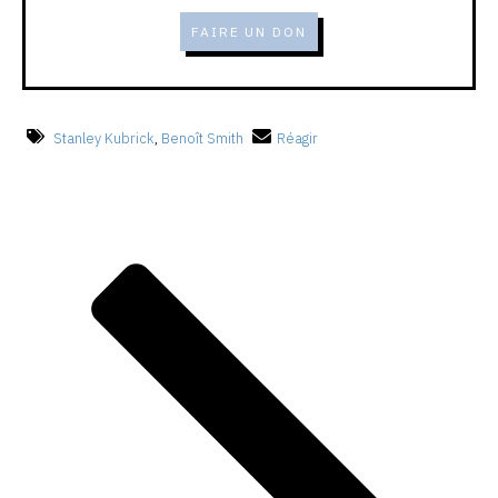
FAIRE UN DON
Stanley Kubrick
,
Benoît Smith
Réagir