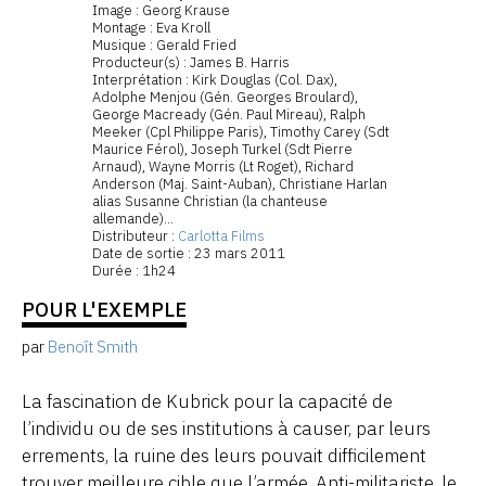
Image : Georg Krause
Montage : Eva Kroll
Musique : Gerald Fried
Producteur(s) : James B. Harris
Interprétation : Kirk Douglas (Col. Dax),
Adolphe Menjou (Gén. Georges Broulard),
George Macready (Gén. Paul Mireau), Ralph
Meeker (Cpl Philippe Paris), Timothy Carey (Sdt
Maurice Férol), Joseph Turkel (Sdt Pierre
Arnaud), Wayne Morris (Lt Roget), Richard
Anderson (Maj. Saint-Auban), Christiane Harlan
alias Susanne Christian (la chanteuse
allemande)...
Distributeur :
Carlotta Films
Date de sortie : 23 mars 2011
Durée : 1h24
POUR L'EXEMPLE
par
Benoît Smith
La fascination de Kubrick pour la capacité de
l’individu ou de ses institutions à causer, par leurs
errements, la ruine des leurs pouvait difficilement
trouver meilleure cible que l’armée. Anti-militariste, le