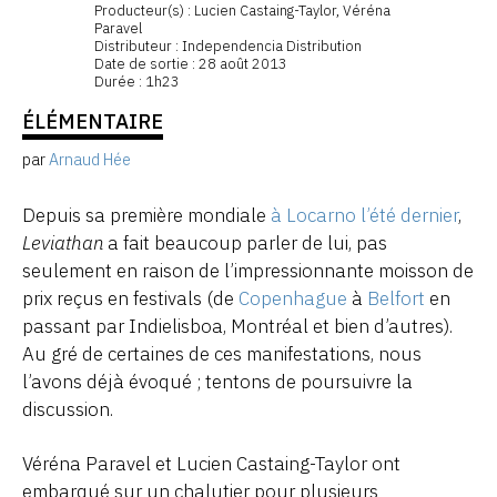
Producteur(s) : Lucien Castaing-Taylor, Véréna
Paravel
Distributeur : Independencia Distribution
Date de sortie : 28 août 2013
Durée : 1h23
ÉLÉMENTAIRE
par
Arnaud Hée
Depuis sa première mondiale
à Locarno l’été dernier
,
Leviathan
a fait beaucoup parler de lui, pas
seulement en raison de l’impressionnante moisson de
prix reçus en festivals (de
Copenhague
à
Belfort
en
passant par Indielisboa, Montréal et bien d’autres).
Au gré de certaines de ces manifestations, nous
l’avons déjà évoqué ; tentons de poursuivre la
discussion.
Véréna Paravel et Lucien Castaing-Taylor ont
embarqué sur un chalutier pour plusieurs