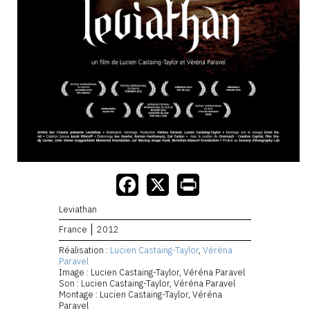
Leviathan
France
2012
Réalisation :
Lucien Castaing-Taylor
,
Véréna
Paravel
Image : Lucien Castaing-Taylor, Véréna Paravel
Son : Lucien Castaing-Taylor, Véréna Paravel
Montage : Lucien Castaing-Taylor, Véréna
Paravel