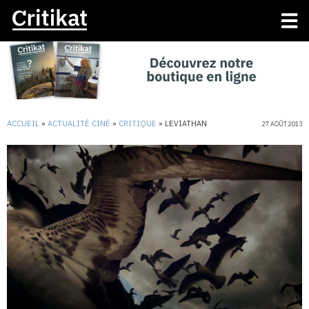
ACCUEIL
»
ACTUALITÉ CINÉ
»
CRITIQUE
»
LEVIATHAN
27 AOÛT 2013