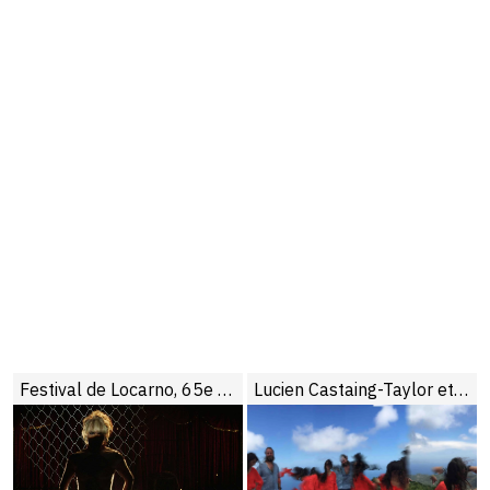
Festival de Locarno, 65e édition
Lucien Castaing-Taylor et Verena Paravel : « Le cinéma doit dédomestiquer l’humain »