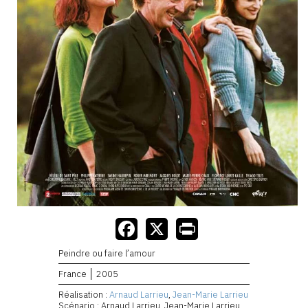
Peindre ou faire l’amour
France
2005
Réalisation :
Arnaud Larrieu
,
Jean-Marie Larrieu
Scénario : Arnaud Larrieu, Jean-Marie Larrieu