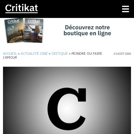
ACCUEIL
»
ACTUALITÉ CINÉ
»
CRITIQUE
»
PEINDRE OU FAIRE
23 AOÛT 2005
L’AMOUR