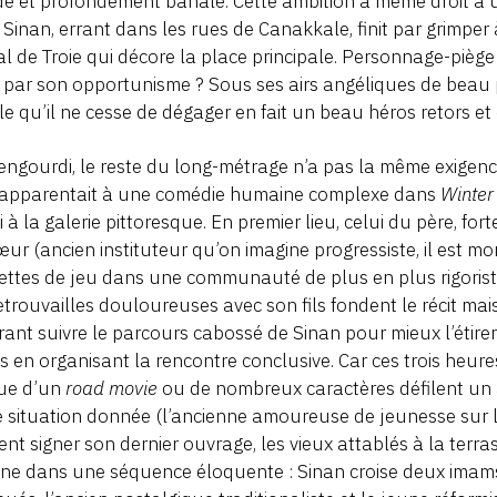
e et profondément banale. Cette ambition a même droit à un
: Sinan, errant dans les rues de Canakkale, finit par grimper 
l de Troie qui décore la place principale. Personnage-piè
 par son opportunisme ? Sous ses airs angéliques de beau p
e qu’il ne cesse de dégager en fait un beau héros retors et
engourdi, le reste du long-métrage n’a pas la même exigen
s’apparentait à une comédie humaine complexe dans
Winter
ici à la galerie pittoresque. En premier lieu, celui du père, f
ur (ancien instituteur qu’on imagine progressiste, il est m
ettes de jeu dans une communauté de plus en plus rigoris
etrouvailles douloureuses avec son fils fondent le récit mais 
rant suivre le parcours cabossé de Sinan pour mieux l’étirer 
s en organisant la rencontre conclusive. Car ces trois heur
que d’un
road movie
ou de nombreux caractères défilent un à
 situation donnée (l’ancienne amoureuse de jeunesse sur le p
ient signer son dernier ouvrage, les vieux attablés à la terra
ne dans une séquence éloquente : Sinan croise deux imams