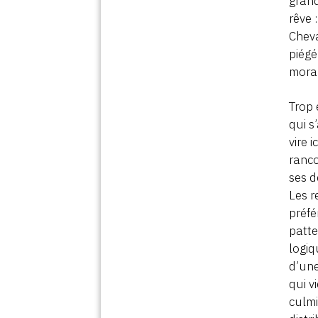
grand
rêve 
Cheva
piégé
moral
Trop 
qui 
vire 
rancœ
ses d
Les r
préfé
patte
logi
d’une
qui v
culmi