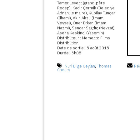
Tamer Levent (grand-père
Recep), Kadir Çermik (Belediye
Adnan, le maire), Kubilay Tunçer
(İlhami), Akın Aksu (Imam
Veysel), Öner Erkan (Imam
Nazmi), Sencar Sağdıç (Nevzat),
Asena Keskinci (Yasemin)
Distributeur : Memento Films
Distribution
Date de sortie : 8 août 2018
Durée : 3h08
Nuri Bilge Ceylan
,
Thomas
Réa
Choury