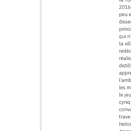
2016.
peu e
disse
princ
qui n
la vi
redéc
réali
disti
appre
l’amb
les m
le je
cyniq
convo
trave
histo