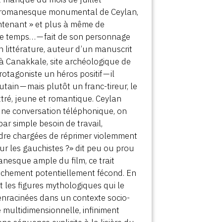
tuel romanesque monumental de Ceylan,
intenant » et plus à même de
t, le temps… — fait de son personnage
en littérature, auteur d’un manuscrit
r à Canakkale, site archéologique de
protagoniste un héros positif — il
ain — mais plutôt un franc-tireur, le
ttré, jeune et romantique. Ceylan
d’une conversation téléphonique, on
par simple besoin de travail,
ordre chargées de réprimer violemment
sur les gauchistes ?» dit peu ou prou
anesque ample du film, ce trait
ranchement potentiellement fécond. En
t les figures mythologiques qui le
, enracinées dans un contexte socio-
ultidimensionnelle, infiniment