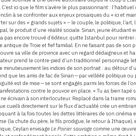
 C’est ici que le film s’avère le plus passionnant : l’habi
nclin à se confronter aux enjeux prosaïques du « ici et ma
rter sur des « grands sujets » – le couple, le politique, l’ar
ipal, le produit d’une réalité sociale. Sinan, jeune étudiant 
’a pas encore trouvé d’éditeur, quitte Istanbul pour rentre
lle antique de Troie et fief familial. En ne faisant pas de son 
ouvre sa ville de province avec un regard dédaigneux et haut
sateur prend le contre-pied d’un traditionnel personnage le
lle minutieusement les indices de son portrait : au détour 
nd que les amis de fac de Sinan — par velléité politique ou 
iguïté est de mise — se sont engagés parmi les forces de l’
anifestations contre le pouvoir en place. « Tu as bien tapé 
une écrivain à son interlocuteur. Replacé dans la trame rom
ue cueilli directement sur le flux d’actualité crée un emb
quant à la fois toutes les dettes littéraires de son cinéma e
rse (la chute du père, le fils prodigue, le retour à Ithaque)
rique, Ceylan envisage
Le Poirier sauvage
comme une œuvre m