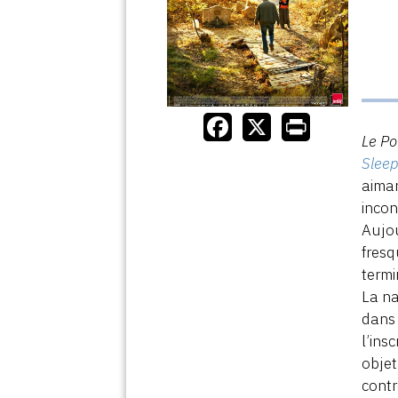
Le Po
Slee
aiman
incon
Aujou
fresq
termi
La na
dans 
l’ins
objet
contr