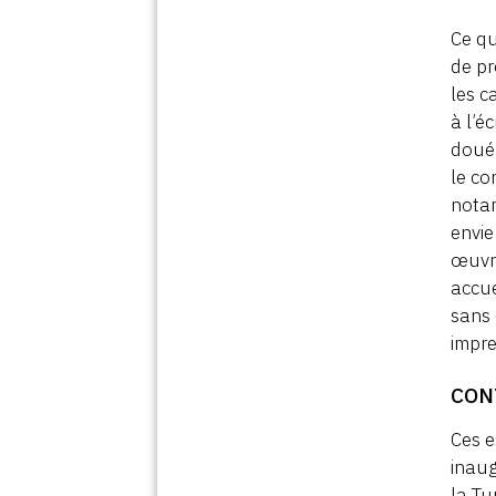
Ce qu
de pr
les c
à l’é
doué.
le co
notam
envie
œuvre
accue
sans 
impre
CON
Ces e
inaug
la Tu