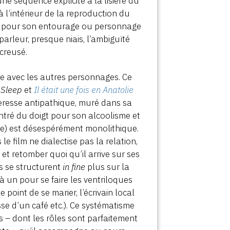
e séquence explicite à la lisière du
à l’intérieur de la reproduction du
ge pour son entourage ou personnage
arleur, presque niais, l’ambiguïté
 creusé.
ce avec les autres personnages. Ce
 Sleep
et
Il était une fois en Anatolie
orteresse antipathique, muré dans sa
ontré du doigt pour son alcoolisme et
te) est désespérément monolithique.
le film ne dialectise pas la relation,
et retomber quoi qu’il arrive sur ses
es se structurent
in fine
plus sur la
 un pour se faire les ventriloques
oint de se marier, l’écrivain local
sse d’un café etc.). Ce systématisme
 – dont les rôles sont parfaitement