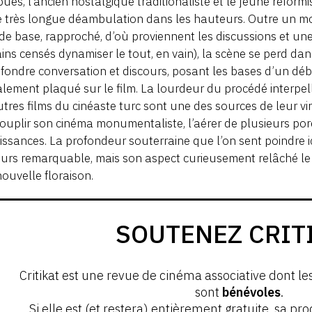
ibués, l’ancien nostalgique traditionaliste et le jeune réfo
 très longue déambulation dans les hauteurs. Outre un mo
de base, rapproché, d’où proviennent les discussions et un
ains censés dynamiser le tout, en vain), la scène se perd da
fondre conversation et discours, posant les bases d’un débat
ralement plaqué sur le film. La lourdeur du procédé interpel
utres films du cinéaste turc sont une des sources de leur vir
ouplir son cinéma monumentaliste, l’aérer de plusieurs por
issances. La profondeur souterraine que l’on sent poindre ici
urs remarquable, mais son aspect curieusement relâché le 
ouvelle floraison.
SOUTENEZ CRIT
Critikat est une revue de cinéma associative dont le
sont
bénévoles
.
Si elle est (et restera) entièrement gratuite, sa pr