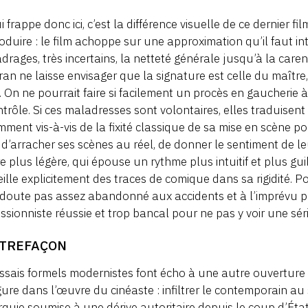
i frappe donc ici, c’est la différence visuelle de ce dernier f
oduire : le film achoppe sur une approximation qu’il faut in
adrages, très incertains, la netteté générale jusqu’à la care
cran ne laisse envisager que la signature est celle du maître
 On ne pourrait faire si facilement un procès en gaucherie à
ntrôle. Si ces maladresses sont volontaires, elles traduisent
ment vis-à-vis de la fixité classique de sa mise en scène po
 d’arracher ses scènes au réel, de donner le sentiment de le
 plus légère, qui épouse un rythme plus intuitif et plus guil
ille explicitement des traces de comique dans sa rigidité. Po
doute pas assez abandonné aux accidents et à l’imprévu pou
ssionniste réussie et trop bancal pour ne pas y voir une sé
TREFAÇON
ssais formels modernistes font écho à une autre ouvertur
ure dans l’œuvre du cinéaste : infiltrer le contemporain au s
rquie soumise à une dérive autoritaire depuis le coup d’Éta