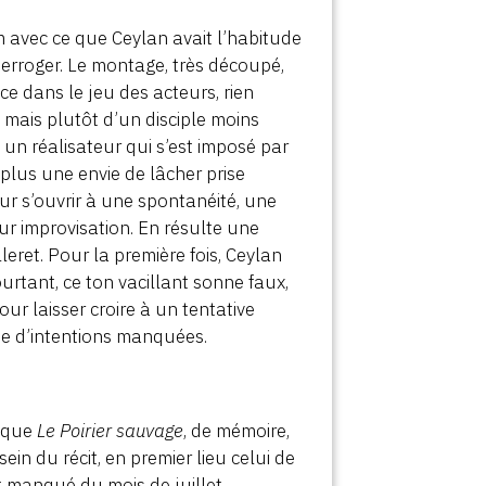
ilm avec ce que Ceylan avait l’habitude
terroger. Le montage, très découpé,
nce dans le jeu des acteurs, rien
, mais plutôt d’un disciple moins
 un réalisateur qui s’est imposé par
 plus une envie de lâcher prise
ur s’ouvrir à une spontanéité, une
ur improvisation. En résulte une
leret. Pour la première fois, Ceylan
urtant, ce ton vacillant sonne faux,
r laisser croire à un tentative
rie d’intentions manquées.
e que
Le Poirier sauvage
, de mémoire,
ein du récit, en premier lieu celui de
t manqué du mois de juillet