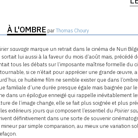
L
À L'OMBRE
par
Thomas Choury
irier sauvage
marque un retrait dans le cinéma de Nuri Bilge
p
sortait lui aussi à la faveur du mois d’août mais, précédé de
tait tous les débats sur l’imposante maîtrise formelle du c
tournable, si ce n’était pour apprécier une grande œuvre, a
rd’hui, ce huitième film ne semble exister que dans l’ombre
ue familiale d’une durée presque égale mais baignée par le s
ne dans un épilogue enneigé qui rappelle inévitablement l
ture de l’image change, elle se fait plus soignée et plus p
les extérieurs jours qui composent l’essentiel du
Poirier sa
crivent définitivement dans une sorte de souvenir cinémato
 mineur par simple comparaison, au mieux une variation sol
efaçon.