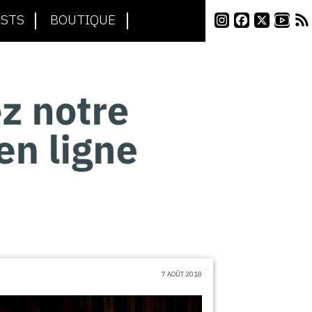
STS
BOUTIQUE
7 AOÛT 2018