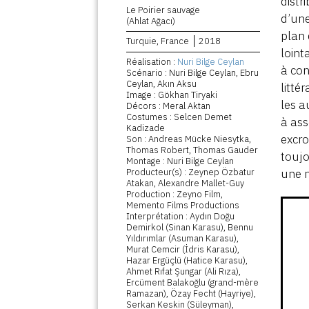
distr
Le Poirier sauvage
d’une
(Ahlat Ağacı)
plan 
Turquie, France
2018
loint
Réalisation :
Nuri Bilge Ceylan
à con
Scénario : Nuri Bilge Ceylan, Ebru
Ceylan, Akın Aksu
litté
Image : Gökhan Tiryaki
les a
Décors : Meral Aktan
Costumes : Selcen Demet
à ass
Kadizade
excro
Son : Andreas Mücke Niesytka,
Thomas Robert, Thomas Gauder
toujo
Montage : Nuri Bilge Ceylan
Producteur(s) : Zeynep Özbatur
une n
Atakan, Alexandre Mallet-Guy
Production : Zeyno Film,
Memento Films Productions
Interprétation : Aydın Doğu
Demirkol (Sinan Karasu), Bennu
Yıldırımlar (Asuman Karasu),
Murat Cemcir (İdris Karasu),
Hazar Ergüçlü (Hatice Karasu),
Ahmet Rıfat Şungar (Ali Rıza),
Ercüment Balakoğlu (grand-mère
Ramazan), Özay Fecht (Hayriye),
Serkan Keskin (Süleyman),