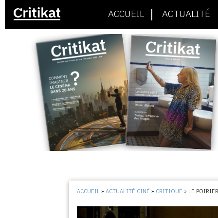
ACCUEIL
ACTUALITÉ
ACCUEIL
»
ACTUALITÉ CINÉ
»
CRITIQUE
»
LE POIRIE