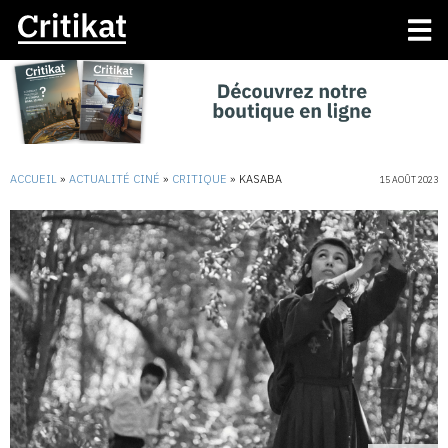
ACCUEIL
»
ACTUALITÉ CINÉ
»
CRITIQUE
»
KASABA
15 AOÛT 2023