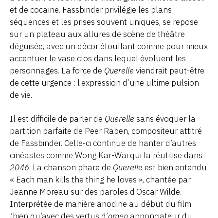
et de cocaïne. Fassbinder privilégie les plans
séquences et les prises souvent uniques, se repose
sur un plateau aux allures de scène de théâtre
déguisée, avec un décor étouffant comme pour mieux
accentuer le vase clos dans lequel évoluent les
personnages. La force de
Querelle
viendrait peut-être
de cette urgence : l’expression d’une ultime pulsion
de vie.
Il est difficile de parler de
Querelle
sans évoquer la
partition parfaite de Peer Raben, compositeur attitré
de Fassbinder. Celle-ci continue de hanter d’autres
cinéastes comme Wong Kar-Wai qui la réutilise dans
2046
. La chanson phare de
Querelle
est bien entendu
« Each man kills the thing he loves », chantée par
Jeanne Moreau sur des paroles d’Oscar Wilde.
Interprétée de manière anodine au début du film
(bien qu’avec des vertus d’
omen
annonciateur du