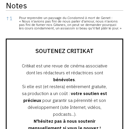
Notes
Notes
↑
1
Pour reprendre un passage du
Condamné à mort
de Genet :
« Nous n’avions pas fini de nous parler d’amour, nous n’avions
pas fini de fumer nos Gitanes, on peut se demander pourquoi
les cours condamnent, un assassin si beau qu’il fait pâlir le jour. »
SOUTENEZ CRITIKAT
Critikat est une revue de cinéma associative
dont les rédacteurs et rédactrices sont
bénévoles
.
Si elle est (et restera) entièrement gratuite,
sa production a un coût :
votre soutien est
précieux
pour garantir sa pérennité et son
développement (site Internet, vidéos,
podcasts...).
N'hésitez pas à nous soutenir
mensuellement si vous le pouvez !