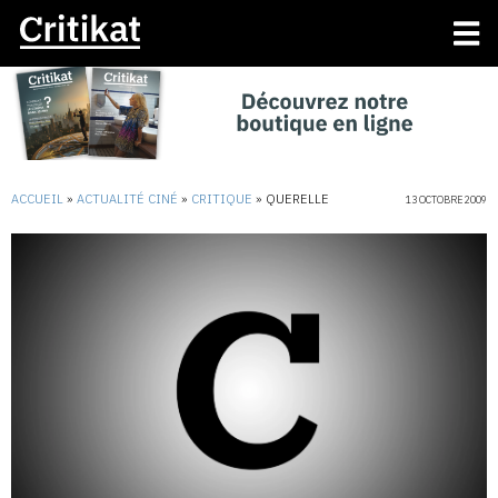
ACCUEIL
»
ACTUALITÉ CINÉ
»
CRITIQUE
»
QUERELLE
13 OCTOBRE 2009