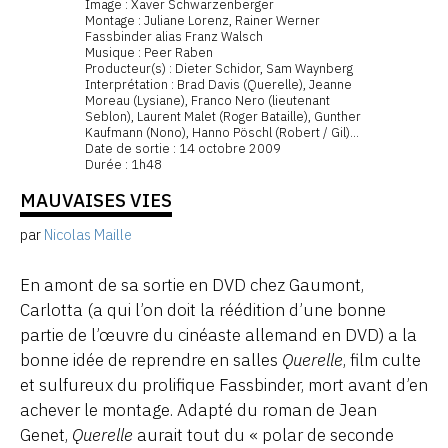
Image : Xaver Schwarzenberger
Montage : Juliane Lorenz, Rainer Werner
Fassbinder alias Franz Walsch
Musique : Peer Raben
Producteur(s) : Dieter Schidor, Sam Waynberg
Interprétation : Brad Davis (Querelle), Jeanne
Moreau (Lysiane), Franco Nero (lieutenant
Seblon), Laurent Malet (Roger Bataille), Gunther
Kaufmann (Nono), Hanno Pöschl (Robert / Gil)...
Date de sortie : 14 octobre 2009
Durée : 1h48
MAUVAISES VIES
par
Nicolas Maille
En amont de sa sortie en DVD chez Gaumont,
Carlotta (a qui l’on doit la réédition d’une bonne
partie de l’œuvre du cinéaste allemand en DVD) a la
bonne idée de reprendre en salles
Querelle
, film culte
et sulfureux du prolifique Fassbinder, mort avant d’en
achever le montage. Adapté du roman de Jean
Genet,
Querelle
aurait tout du « polar de seconde