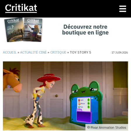
ACCUEIL
»
ACTUALITÉ CINÉ
»
CRITIQUE
»
TOY STORY 5
17 JUIN 2026
© Pixar Animation Studios