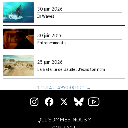
30 juin 2026
In Waves
30 juin 2026
Entroncamento
25 juin 2026
La Bataille de Gaulle : J’écris ton nom
1
2
3
4
…
499
500
501
→
QUI SOMMES-NOUS ?
CONTACT