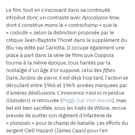
Le film, tout en s’inscrivant dans sa continuité,
introduit donc un contraste avec
Apocalypse Now
,
dont il constitue moins le «
contrechamp
» que le
«
codicille
», selon la distinction proposée par le
critique Jean-Baptiste Thoret dans le supplément du
Blu-ray édité par Carlotta. Il occupe également une
place à part dans la série de films que Coppola
tourna à la même époque, tous hantés par la
nostalgie d’un âge d’or supposé, celui des
fifties
.
Dans
Jardins de pierre
, il est déjà trop tard, l’action se
déroulant entre 1966 et 1969, années marquées par
d’amères désillusions. L’innocence n’est ici ni perdue
(
Outsiders
) ni retrouvée (
Peggy Sue s’est mariée
), mais
bel est bien sacrifiée, sous les traits de Willow, recrue
pressée de quitter son régiment d’infanterie de
«
planqués
» pour le champ de bataille. Les efforts du
sergent Clell Hazard (James Caan) pour l’en