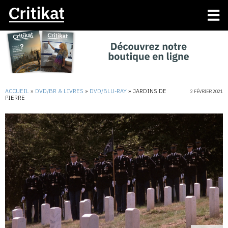
ACCUEIL
»
DVD/BR & LIVRES
»
DVD/BLU-RAY
»
JARDINS DE
2 FÉVRIER 2021
PIERRE