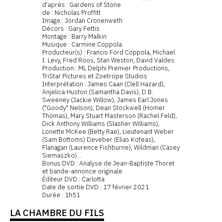
d'après : Gardens of Stone
de : Nicholas Proffitt
Image : Jordan Cronenweth
Décors : Gary Fettis
Montage : Barry Malkin
Musique : Carmine Coppola
Producteur(s) : Francis Ford Coppola, Michael
I. Levy, Fred Roos, Stan Weston, David Valdes
Production : ML Delphi Premier Productions,
TriStar Pictures et Zoetrope Studios
Interprétation : James Caan (Clell Hazard),
Anjelica Huston (Samantha Davis), D.B.
Sweeney (Jackie Willow), James Earl Jones
("Goody" Nelson), Dean Stockwell (Homer
Thomas), Mary Stuart Masterson (Rachel Feld),
Dick Anthony Williams (Slasher Williams),
Lonette McKee (Betty Rae), Lieutenant Weber
(Sam Bottoms) Deveber (Elias Koteas),
Flanagan (Laurence Fishburne), Wildman (Casey
Siemaszko)...
Bonus DVD : Analyse de Jean-Baptiste Thoret
et bande-annonce originale.
Éditeur DVD : Carlotta
Date de sortie DVD : 17 février 2021
Durée : 1h51
LA CHAMBRE DU FILS