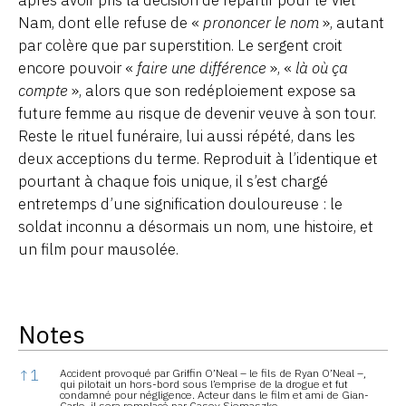
Nam, dont elle refuse de «
prononcer le nom
», autant
par colère que par superstition. Le sergent croit
encore pouvoir «
faire une différence
», «
là où ça
compte
», alors que son redéploiement expose sa
future femme au risque de devenir veuve à son tour.
Reste le rituel funéraire, lui aussi répété, dans les
deux acceptions du terme. Reproduit à l’identique et
pourtant à chaque fois unique, il s’est chargé
entretemps d’une signification douloureuse : le
soldat inconnu a désormais un nom, une histoire, et
un film pour mausolée.
Notes
Notes
↑
1
Accident provoqué par Griffin O’Neal – le fils de Ryan O’Neal –,
qui pilotait un hors-bord sous l’emprise de la drogue et fut
condamné pour négligence. Acteur dans le film et ami de Gian-
Carlo, il sera remplacé par Casey Siemaszko.