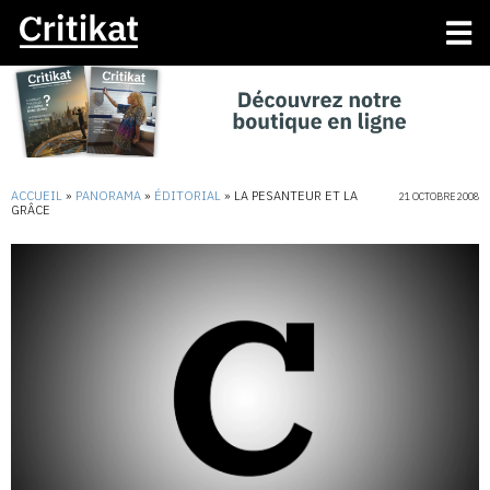
ACCUEIL
»
PANORAMA
»
ÉDITORIAL
»
LA PESANTEUR ET LA
21 OCTOBRE 2008
GRÂCE