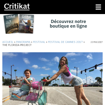
ACCUEIL
»
PANORAMA
»
FESTIVAL
»
FESTIVAL DE CANNES 2017
»
23 MAI 2017
THE FLORIDA PROJECT