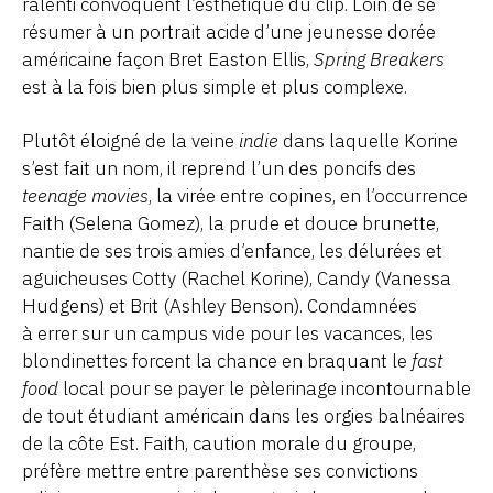
ralenti convoquent l’esthétique du clip. Loin de se
résumer à un portrait acide d’une jeunesse dorée
américaine façon Bret Easton Ellis,
Spring Breakers
est à la fois bien plus simple et plus complexe.
Plutôt éloigné de la veine
indie
dans laquelle Korine
s’est fait un nom, il reprend l’un des poncifs des
teenage movies
, la virée entre copines, en l’occurrence
Faith (Selena Gomez), la prude et douce brunette,
nantie de ses trois amies d’enfance, les délurées et
aguicheuses Cotty (Rachel Korine), Candy (Vanessa
Hudgens) et Brit (Ashley Benson). Condamnées
à errer sur un campus vide pour les vacances, les
blondinettes forcent la chance en braquant le
fast
food
local pour se payer le pèlerinage incontournable
de tout étudiant américain dans les orgies balnéaires
de la côte Est. Faith, caution morale du groupe,
préfère mettre entre parenthèse ses convictions