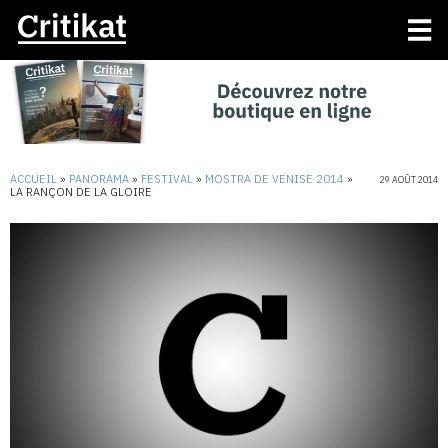
ACCUEIL
»
PANORAMA
»
FESTIVAL
»
MOSTRA DE VENISE 2014
»
29 AOÛT 2014
LA RANÇON DE LA GLOIRE