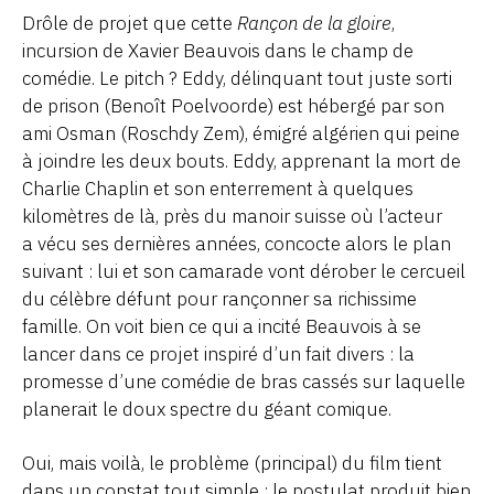
Drôle de projet que cette
Rançon de la gloire
,
incursion de Xavier Beauvois dans le champ de
comédie. Le pitch ? Eddy, délinquant tout juste sorti
de prison (Benoît Poelvoorde) est hébergé par son
ami Osman (Roschdy Zem), émigré algérien qui peine
à joindre les deux bouts. Eddy, apprenant la mort de
Charlie Chaplin et son enterrement à quelques
kilomètres de là, près du manoir suisse où l’acteur
a vécu ses dernières années, concocte alors le plan
suivant : lui et son camarade vont dérober le cercueil
du célèbre défunt pour rançonner sa richissime
famille. On voit bien ce qui a incité Beauvois à se
lancer dans ce projet inspiré d’un fait divers : la
promesse d’une comédie de bras cassés sur laquelle
planerait le doux spectre du géant comique.
Oui, mais voilà, le problème (principal) du film tient
dans un constat tout simple : le postulat produit bien