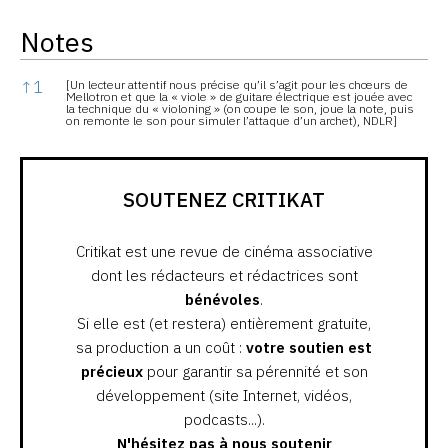
Notes
Notes
↑
1
[Un lecteur attentif nous précise qu’il s’agit pour les chœurs de
Mellotron et que la « viole » de guitare électrique est jouée avec
la technique du « violoning » (on coupe le son, joue la note, puis
on remonte le son pour simuler l’attaque d’un archet), NDLR]
SOUTENEZ CRITIKAT
Critikat est une revue de cinéma associative
dont les rédacteurs et rédactrices sont
bénévoles
.
Si elle est (et restera) entièrement gratuite,
sa production a un coût :
votre soutien est
précieux
pour garantir sa pérennité et son
développement (site Internet, vidéos,
podcasts...).
N'hésitez pas à nous soutenir