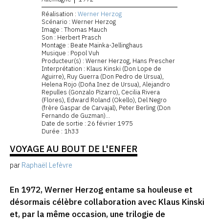
Réalisation :
Werner Herzog
Scénario : Werner Herzog
Image : Thomas Mauch
Son : Herbert Prasch
Montage : Beate Mainka-Jellinghaus
Musique : Popol Vuh
Producteur(s) : Werner Herzog, Hans Prescher
Interprétation : Klaus Kinski (Don Lope de
Aguirre), Ruy Guerra (Don Pedro de Ursua),
Helena Rojo (Doña Inez de Ursua), Alejandro
Repulles (Gonzalo Pizarro), Cecilia Rivera
(Flores), Edward Roland (Okello), Del Negro
(frère Gaspar de Carvajal), Peter Berling (Don
Fernando de Guzman)...
Date de sortie : 26 février 1975
Durée : 1h33
VOYAGE AU BOUT DE L'ENFER
par
Raphaël Lefèvre
En 1972, Werner Herzog entame sa houleuse et
désormais célèbre collaboration avec Klaus Kinski
et, par la même occasion, une trilogie de