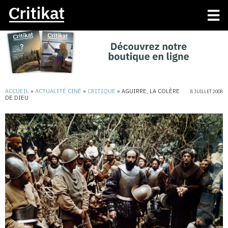
ACCUEIL
»
ACTUALITÉ CINÉ
»
CRITIQUE
»
AGUIRRE, LA COLÈRE
8 JUILLET 2008
DE DIEU