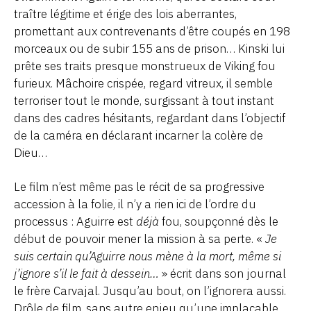
traître légitime et érige des lois aberrantes,
promettant aux contrevenants d’être coupés en 198
morceaux ou de subir 155 ans de prison… Kinski lui
prête ses traits presque monstrueux de Viking fou
furieux. Mâchoire crispée, regard vitreux, il semble
terroriser tout le monde, surgissant à tout instant
dans des cadres hésitants, regardant dans l’objectif
de la caméra en déclarant incarner la colère de
Dieu…
Le film n’est même pas le récit de sa progressive
accession à la folie, il n’y a rien ici de l’ordre du
processus : Aguirre est
déjà
fou, soupçonné dès le
début de pouvoir mener la mission à sa perte. «
Je
suis certain qu’Aguirre nous mène à la mort, même si
j’ignore s’il le fait à dessein…
» écrit dans son journal
le frère Carvajal. Jusqu’au bout, on l’ignorera aussi.
Drôle de film, sans autre enjeu qu’une implacable