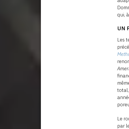
adap
Domma
qui, 
UN 
Les t
précé
Meth
renom
Amer
finan
même 
total
anné
poreu
Le ro
par l