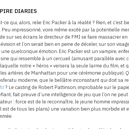
PIRE DIARIES
t-ce qui, alors, relie Eric Packer à la réalité ? Rien, et c’est
. Peu impressionné, voire même excité par la potentielle me
de sur ses écrans le directeur de FMI se faire massacrer en
lévision et l’on serait bien en peine de déceler, sur son visa
r une quelconque émotion. Eric Packer est un vampire, enfe
sine qui ressemble à un cercueil (amusant parallèle avec cel
laquelle notre « héros » versera la seule larme du film, et
les artères de Manhattan pour une cérémonie publique). Que
sferatu moderne, que le bellâtre inconsistant qui doit sa r
ght
? Le casting de Robert Pattinson, improbable sur le papier,
fiant, fait preuve d’une intelligence de jeu que l’on ne peut
sateur : force est de le reconnaître, le jeune homme impres
(il est de tous les plans) une variation bien plus morbide et 
mmée.