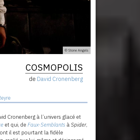
© Stone Angels
COSMOPOLIS
de
David Cronenberg
Reyre
id Cronenberg à l’univers glacé et
ce
et qui, de
Faux-Semblants
à
Spider
,
nt il est pourtant la fidèle