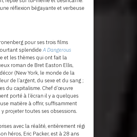
, replié sur lui-même et désincarné.
 une réflexion bégayante et verbeuse
ronenberg pour ses trois films
 pourtant splendide
A Dangerous
yle et les thèmes qui ont fait la
eux roman de Bret Easton Ellis,
 décor (New York, le monde de la
eur de l’argent, du sexe et du sang ;
ages du capitalisme. Chef d’œuvre
nt porté à l’écran il y a quelques
se matière à offrir, suffisamment
y projeter toutes ses obsessions.
ises avec la réalité, entièrement régi
on héros, Eric Packer, est à 28 ans