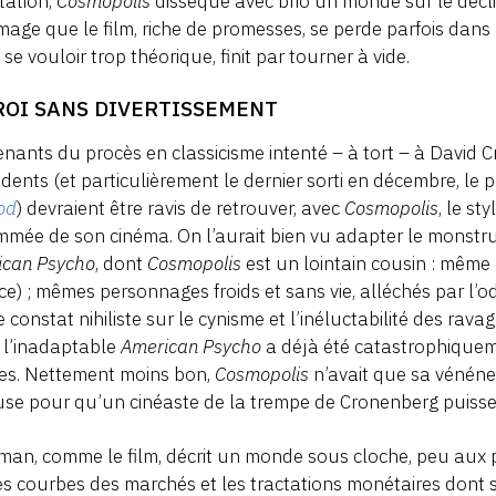
tation,
Cosmopolis
dissèque avec brio un monde sur le déclin
ge que le film, riche de promesses, se perde parfois dans
à se vouloir trop théorique, finit par tourner à vide.
ROI SANS DIVERTISSEMENT
enants du procès en classicisme intenté – à tort – à David C
dents (et particulièrement le dernier sorti en décembre, le
od
) devraient être ravis de retrouver, avec
Cosmopolis
, le st
mée de son cinéma. On l’aurait bien vu adapter le monstru
ican Psycho
, dont
Cosmopolis
est un lointain cousin : même
ce) ; mêmes personnages froids et sans vie, alléchés par l’od
constat nihiliste sur le cynisme et l’inéluctabilité des rav
, l’inadaptable
American Psycho
a déjà été catastrophiqueme
es. Nettement moins bon,
Cosmopolis
n’avait que sa vénéneu
se pour qu’un cinéaste de la trempe de Cronenberg puisse 
man, comme le film, décrit un monde sous cloche, peu aux pr
es courbes des marchés et les tractations monétaires dont s