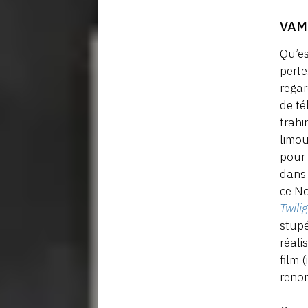
VAM
Qu’es
perte
regar
de té
trahi
limou
pour 
dans 
ce No
Twili
stupé
réali
film 
reno