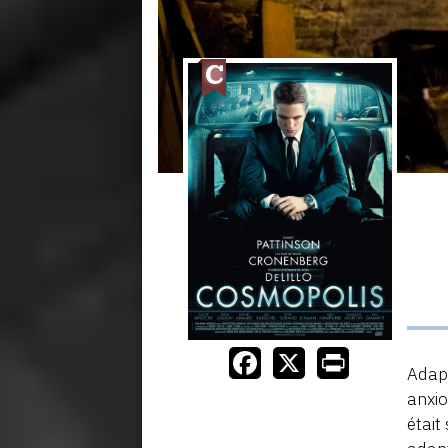
Adap
anxio
était