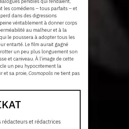
ialogues pénibles qui rendaient,
t les comédiens – tous parfaits – et
e perd dans des digressions
 peine véritablement à donner corps
perméabilité au malheur et à la
 qui le poussera à adopter tous les
ur entarté. Le film aurait gagné
 frotter un peu plus longuement son
sse et caniveau. À l’image de cette
ucle un peu hypocritement la
 et sa proie,
Cosmopolis
ne tient pas
IKAT
s rédacteurs et rédactrices