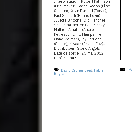
Interprétation : Robert Pattinson
(Eric Packer), Sarah Gadon (Elise
Schifrin), Kevin Durand (Torval),
Paul Giamatti (Benno Levin),
Juliette Binoche (Didi Fancher),
Samantha Morton (Vija Kinsky),
Mathieu Amalric (André
Petrescu), Emily Hampshire
(Jane Melman), Jay Baruchel
(Shiner), K'Naan (Brutha Fez)...
Distributeur : Stone Angels
Date de sortie : 25 mai 2012
Durée : 1h48
David Cronenberg
,
Fabien
Réa
Reyre