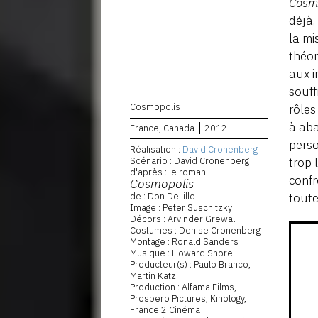
Cosm
déjà,
la mi
théor
aux i
souff
Cosmopolis
rôles
à aba
France, Canada
2012
perso
Réalisation :
David Cronenberg
Scénario : David Cronenberg
trop 
d'après : le roman
confr
Cosmopolis
de : Don DeLillo
toute
Image : Peter Suschitzky
Décors : Arvinder Grewal
Costumes : Denise Cronenberg
Montage : Ronald Sanders
Musique : Howard Shore
Producteur(s) : Paulo Branco,
Martin Katz
Production : Alfama Films,
Prospero Pictures, Kinology,
France 2 Cinéma