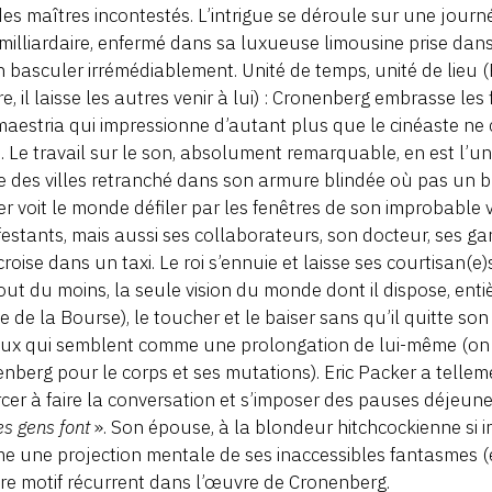
des maîtres incontestés. L’intrigue se déroule sur une journ
milliardaire, enfermé dans sa luxueuse limousine prise dans
n basculer irrémédiablement. Unité de temps, unité de lieu 
re, il laisse les autres venir à lui) : Cronenberg embrasse l
aestria qui impressionne d’autant plus que le cinéaste ne 
s. Le travail sur le son, absolument remarquable, en est l’une
e des villes retranché dans son armure blindée où pas un bru
r voit le monde défiler par les fenêtres de son improbable 
estants, mais aussi ses collaborateurs, son docteur, ses 
 croise dans un taxi. Le roi s’ennuie et laisse ses courtisan(e)
out du moins, la seule vision du monde dont il dispose, enti
e de la Bourse), le toucher et le baiser sans qu’il quitte so
aux qui semblent comme une prolongation de lui-même (on 
nberg pour le corps et ses mutations). Eric Packer a telleme
rcer à faire la conversation et s’imposer des pauses déjeuner
es gens font
». Son épouse, à la blondeur hitchcockienne si ir
 une projection mentale de ses inaccessibles fantasmes (el
re motif récurrent dans l’œuvre de Cronenberg.