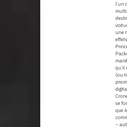
l’un 
multi
desti
voitu
une m
effet
Princ
Packe
manif
qu’il
(ou t
prism
digit
Crone
se fo
que l
comme
– aut