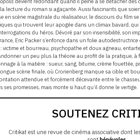
opolis
devient redondant quand il peine à se détacher des d
 la lecture du roman si agaçante. Aussi fascinants que soien
se en scène magistrale du réalisateur, le discours du film s
iques qui trouvent leur apogée dans un climax bavard, qui
nterrogations du héros. Dévoré par son insensibilité, son im
rance, Eric Packer s’enfonce dans un folie autodestructrice
 : victime et bourreau, psychopathe et doux agneau, entarte
ndonner un peu plus la théorie au profit de la pratique, à
nnage à la matière : sueur, sang, bitume, crème fouettée, pi
longue scène finale, où Cronenberg manque sa cible et bo
ontation attendue et forcément décevante entre le chasseur
s ses promesses, mais monte si haut qu’il donne le vertige.
SOUTENEZ CRIT
Critikat est une revue de cinéma associative dont le
sont
bénévoles
.