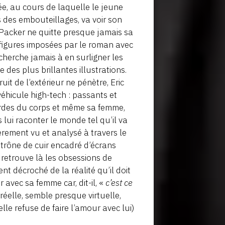
ée, au cours de laquelle le jeune
 des embouteillages, va voir son
(Packer ne quitte presque jamais sa
es figures imposées par le roman avec
cherche jamais à en surligner les
 des plus brillantes illustrations.
it de l’extérieur ne pénètre, Eric
véhicule high-tech : passants et
gardes du corps et même sa femme,
s lui raconter le monde tel qu’il va
èrement vu et analysé à travers le
n trône de cuir encadré d’écrans
retrouve là les obsessions de
nt décroché de la réalité qu’il doit
 avec sa femme car, dit-il, «
c’est ce
réelle, semble presque virtuelle,
le refuse de faire l’amour avec lui)