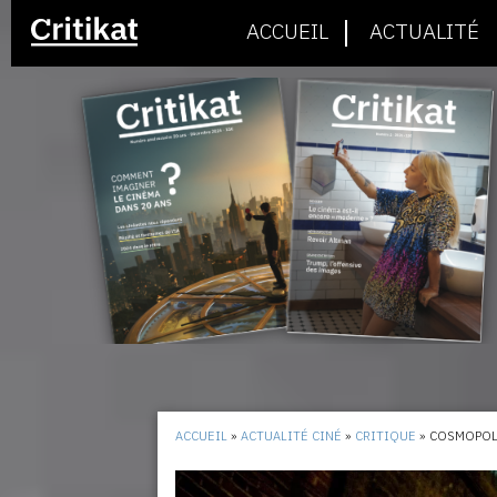
ACCUEIL
ACTUALITÉ
ACCUEIL
»
ACTUALITÉ CINÉ
»
CRITIQUE
»
COSMOPOL