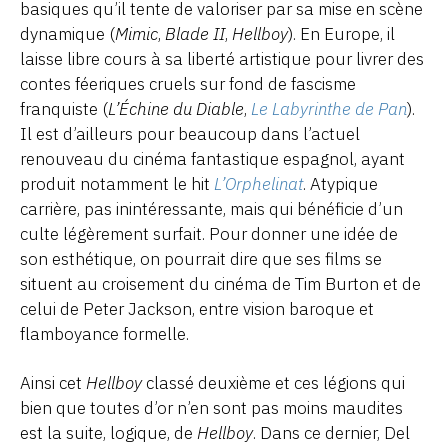
basiques qu’il tente de valoriser par sa mise en scène
dynamique (
Mimic
,
Blade II
,
Hellboy
). En Europe, il
laisse libre cours à sa liberté artistique pour livrer des
contes féeriques cruels sur fond de fascisme
franquiste (
L’Échine du Diable
,
Le Labyrinthe de Pan
).
Il est d’ailleurs pour beaucoup dans l’actuel
renouveau du cinéma fantastique espagnol, ayant
produit notamment le hit
L’Orphelinat
. Atypique
carrière, pas inintéressante, mais qui bénéficie d’un
culte légèrement surfait. Pour donner une idée de
son esthétique, on pourrait dire que ses films se
situent au croisement du cinéma de Tim Burton et de
celui de Peter Jackson, entre vision baroque et
flamboyance formelle.
Ainsi cet
Hellboy
classé deuxième et ces légions qui
bien que toutes d’or n’en sont pas moins maudites
est la suite, logique, de
Hellboy
. Dans ce dernier, Del