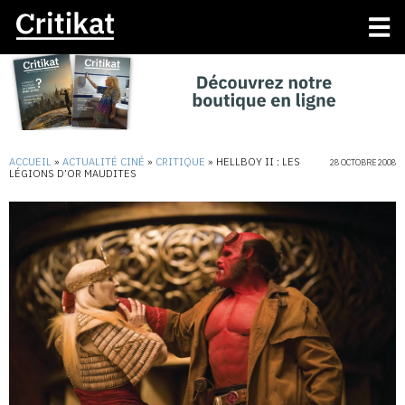
ACCUEIL
»
ACTUALITÉ CINÉ
»
CRITIQUE
»
HELLBOY II : LES
28 OCTOBRE 2008
LÉGIONS D’OR MAUDITES