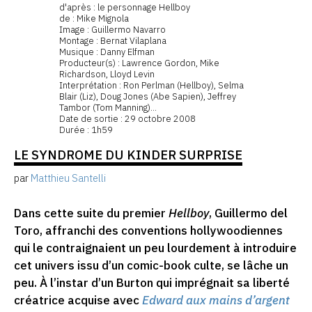
d'après : le personnage Hellboy
de : Mike Mignola
Image : Guillermo Navarro
Montage : Bernat Vilaplana
Musique : Danny Elfman
Producteur(s) : Lawrence Gordon, Mike
Richardson, Lloyd Levin
Interprétation : Ron Perlman (Hellboy), Selma
Blair (Liz), Doug Jones (Abe Sapien), Jeffrey
Tambor (Tom Manning)...
Date de sortie : 29 octobre 2008
Durée : 1h59
LE SYNDROME DU KINDER SURPRISE
par
Matthieu Santelli
Dans cette suite du premier
Hellboy
, Guillermo del
Toro, affranchi des conventions hollywoodiennes
qui le contraignaient un peu lourdement à introduire
cet univers issu d’un comic-book culte, se lâche un
peu. À l’instar d’un Burton qui imprégnait sa liberté
créatrice acquise avec
Edward aux mains d’argent