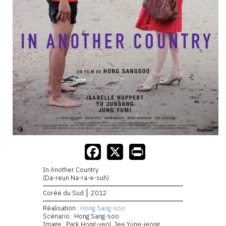
In Another Country
(Da-reun Na-ra-e-suh)
Corée du Sud
2012
Réalisation :
Hong Sang-soo
Scénario : Hong Sang-soo
Image : Park Hong-yeol, Jee Yune-jeong,