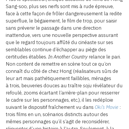
Sang-soo, plus ses nerfs sont mis à rude épreuve,
face à cette façon de frôler dangereusement la redite
superflue, le bégaiement, le film de trop, pour saisir
sans prévenir le passage dans une direction
inattendue, vers une nouvelle perspective assurant
que le regard toujours affûté du cinéaste sur ses
semblables continue d’échapper au piège des
certitudes établies.
In Another Country
relance le pari.
Non content de remettre en scène tout ce qu’on
connaît du côté de chez Hong (réalisateurs sûrs de
leur art mais pathétiquement faillibles, ménages
à trois, beuveries douces au traître
soju
révélateur du
refoulé, zooms écartant l’arrière-plan pour resserrer
le cadre sur les personnages, etc.), il les redéploie
suivant le dispositif fraîchement vu dans
Oki’s Movie
:
trois films en un, scénarios distincts autour des
mêmes personnages qu’il s’agit de reconsidérer,
réinventer d’une histoire à l’autre. Seulement, à la