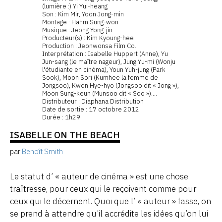
(lumière :) Yi Yui-heang
Son : Kim Mir, Yoon Jong-min
Montage : Hahm Sung-won
Musique : Jeong Yong-jin
Producteur(s) : Kim Kyoung-hee
Production : Jeonwonsa Film Co.
Interprétation : Isabelle Huppert (Anne), Yu
Jun-sang (le maître nageur), Jung Yu-mi (Wonju
l'étudiante en cinéma), Youn Yuh-jung (Park
Sook), Moon Sori (Kumhee la femme de
Jongsoo), Kwon Hye-hyo (Jongsoo dit « Jong »),
Moon Sung-keun (Munsoo dit « Soo »)....
Distributeur : Diaphana Distribution
Date de sortie : 17 octobre 2012
Durée : 1h29
ISABELLE ON THE BEACH
par
Benoît Smith
Le statut d’ « auteur de cinéma » est une chose
traîtresse, pour ceux qui le reçoivent comme pour
ceux qui le décernent. Quoi que l’ « auteur » fasse, on
se prend à attendre qu’il accrédite les idées qu’on lui