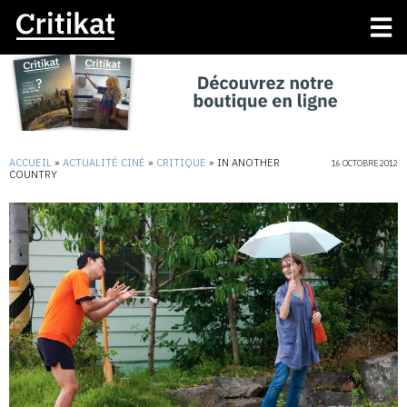
ACCUEIL
»
ACTUALITÉ CINÉ
»
CRITIQUE
»
IN ANOTHER
16 OCTOBRE 2012
COUNTRY