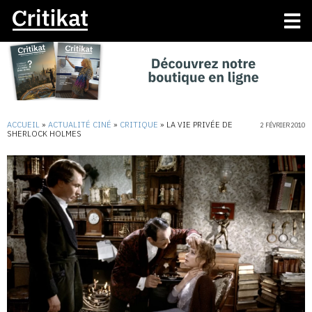
ACCUEIL
»
ACTUALITÉ CINÉ
»
CRITIQUE
»
LA VIE PRIVÉE DE
2 FÉVRIER 2010
SHERLOCK HOLMES