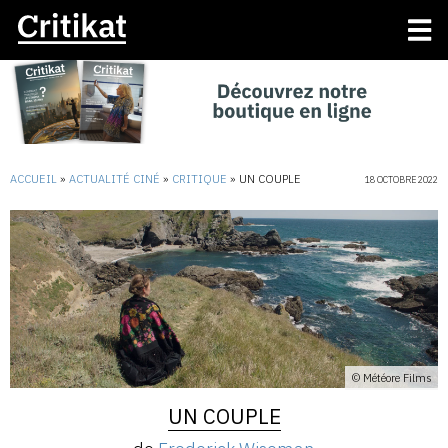
ACCUEIL
»
ACTUALITÉ CINÉ
»
CRITIQUE
»
UN COUPLE
18 OCTOBRE 2022
© Météore Films
UN COUPLE