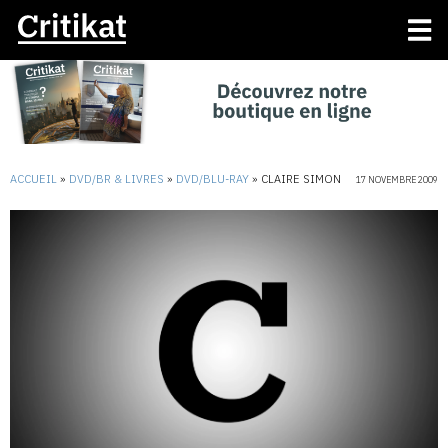
ACCUEIL
»
DVD/BR & LIVRES
»
DVD/BLU-RAY
»
CLAIRE SIMON
17 NOVEMBRE 2009