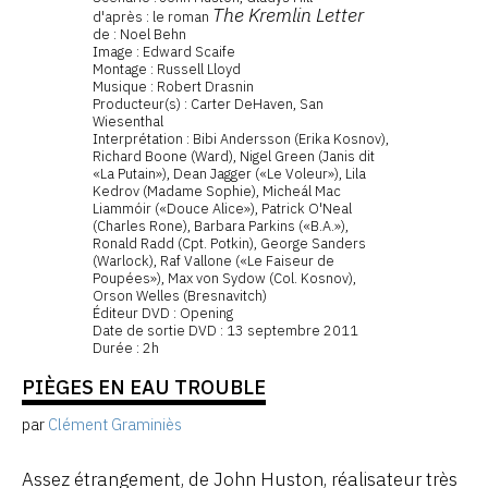
The Kremlin Letter
d'après : le roman
de : Noel Behn
Image : Edward Scaife
Montage : Russell Lloyd
Musique : Robert Drasnin
Producteur(s) : Carter DeHaven, San
Wiesenthal
Interprétation : Bibi Andersson (Erika Kosnov),
Richard Boone (Ward), Nigel Green (Janis dit
«La Putain»), Dean Jagger («Le Voleur»), Lila
Kedrov (Madame Sophie), Micheál Mac
Liammóir («Douce Alice»), Patrick O'Neal
(Charles Rone), Barbara Parkins («B.A.»),
Ronald Radd (Cpt. Potkin), George Sanders
(Warlock), Raf Vallone («Le Faiseur de
Poupées»), Max von Sydow (Col. Kosnov),
Orson Welles (Bresnavitch)
Éditeur DVD : Opening
Date de sortie DVD : 13 septembre 2011
Durée : 2h
PIÈGES EN EAU TROUBLE
par
Clément Graminiès
Assez étrangement, de John Huston, réalisateur très