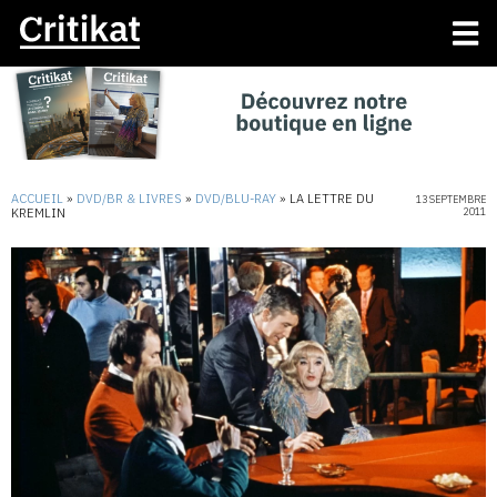
ACCUEIL
»
DVD/BR & LIVRES
»
DVD/BLU-RAY
»
LA LETTRE DU
13 SEPTEMBRE
KREMLIN
2011