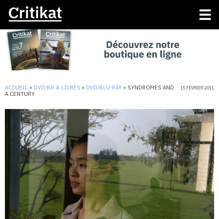
ACCUEIL
»
DVD/BR & LIVRES
»
DVD/BLU-RAY
»
SYNDROMES AND
15 FÉVRIER 2011
A CENTURY