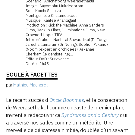
Scénario : Apichatpong Weerasethakul
Image : Sayombhu Mukdeeprom
Son : Koichi Shimizu
Montage : Lee Chatametikool
Musique : Kantee Anantagant
Production : Kick the Machine, Anna Sanders
Films, Backup Films, Illuminations Films, New
Crowned Hope, TIFA
Interprétation : Nantarat Sawaddikul (Dr Toey),
Jaruchai Iamaram (Dr Nohng), Sophon Pukanok
(Noom l’expert en orchidées), Arkanae
Cherkam (le dentiste Ple)...
Éditeur DVD : Survivance
Durée : 1h45
BOULE À FACETTES
par
Mathieu Macheret
Le récent succès d’
Oncle Boonmee
, et la consécration
de Weerasethakul comme cinéaste de premier plan,
invitent à redécouvrir ce
Syndromes and a Century
qui
a traversé nos salles comme un météorite. Une
merveille de délicatesse nimbée, doublée d’un savant