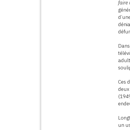
faire
génér
d’une
dénia
défun
Dan
télév
adult
souli
Ces d
deux 
(1949
endeu
Longt
un us