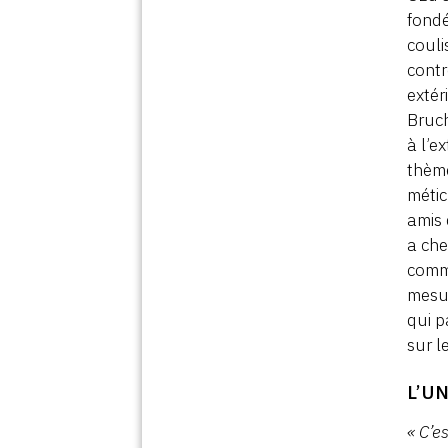
fondé
couli
contr
extér
Bruch
à l’e
thème
métic
amis 
a che
comme
mesur
qui p
sur l
L’U
« C’e