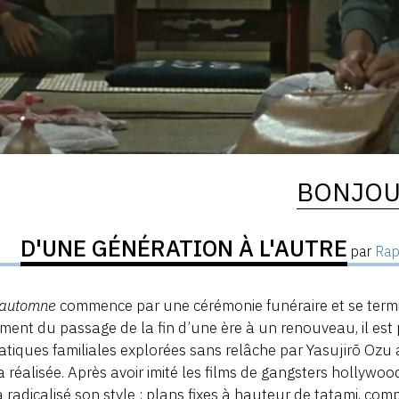
BONJOU
D'UNE GÉNÉRATION À L'AUTRE
par
Rap
’automne
commence par une cérémonie funéraire et se termi
ement du passage de la fin d’une ère à un renouveau, il es
tiques familiales explorées sans relâche par Yasujirō Ozu 
 a réalisée. Après avoir imité les films de gangsters hollyw
 radicalisé son style : plans fixes à hauteur de tatami, co