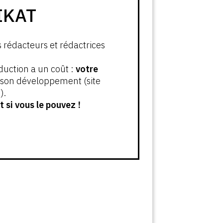
IKAT
s rédacteurs et rédactrices
oduction a un coût :
votre
t son développement (site
).
 si vous le pouvez !