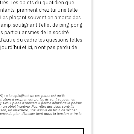
étrés. Les objets du quotidien que
 enfants, prennent chez lui une telle
. Les plaçant souvent en amorce des
amp, soulignant l’effet de ping-pong
s particularismes de la société
 d’autre du cadre les questions telles
jourd’hui et ici, n’ont pas perdu de
9) :
« La spécificité de ces plans est qu’ils
arration à proprement parler, ils sont souvent en
 Ces « plans d’oreillers » (terme dérivé de la poésie
ur un objet inanimé. Peut-être des gens sont-ils
ison, un réverbère, une lessive en train de sécher
ence du plan d’oreiller tient dans la tension entre la