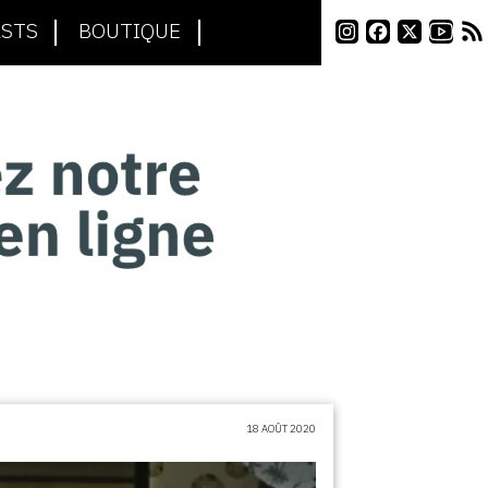
STS
BOUTIQUE
18 AOÛT 2020