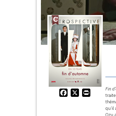
Fin d
trait
théma
qu’il
Ozu a