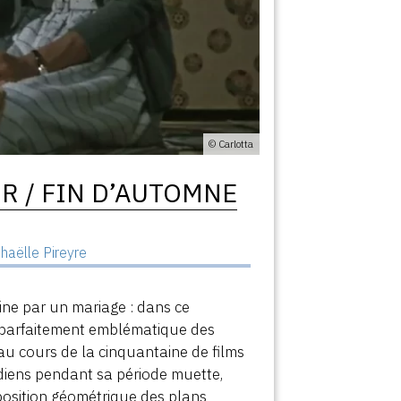
© Carlotta
R / FIN D’AUTOMNE
haëlle Pireyre
ne par un mariage : dans ce
t parfaitement emblématique des
au cours de la cinquantaine de films
oodiens pendant sa période muette,
mposition géométrique des plans