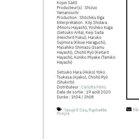
Kojun Saitō
Producteur(s) : Shizuo
Yamanouchi
Production : Shōchiku Eiga
Interprétation : Kōji Shidara
(Minoru Hayashi), Yoshiko Kuga
(Setsuko Arita), Keiji Sada
(Heiichirō Fukui), Haruko
Sujimura (Kikue Haraguchi),
Masahiko Shimazu (Isamu
Hayashi), Chishū Ryū (Keitarō
Hayashi), Kuniko Miyake (Tamiko
Hayashi)
Setsuko Hara (Akiko) Yoko
Tsukasa (Ayako), Chishū Ryū
(Shukichi)
Distributeur :
Carlotta Films
Date de sortie : 19 août 2020
Durée : 1h34 / 2h08
Yasujirō Ozu
,
Raphaëlle
Réa
Pireyre