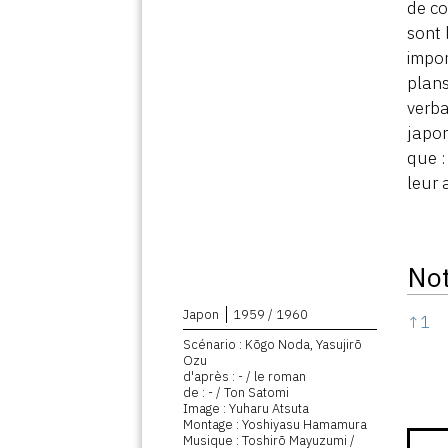
de co
sont 
impor
plans
verba
japon
que :
leur 
No
Note
Japon
1959 / 1960
↑
1
Scénario : Kōgo Noda, Yasujirō
Ozu
d'après : - / le roman
de : - / Ton Satomi
Image : Yuharu Atsuta
Montage : Yoshiyasu Hamamura
Musique : Toshirō Mayuzumi /