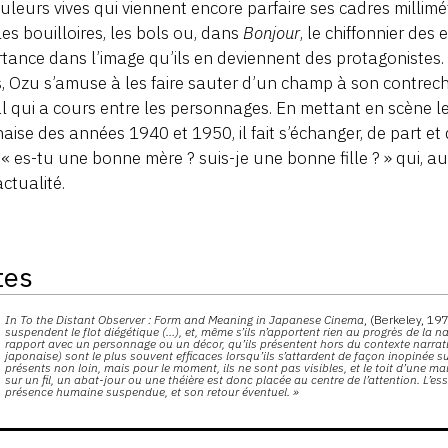
uleurs vives qui viennent encore parfaire ses cadres millim
les bouilloires, les bols ou, dans
Bonjour
, le chiffonnier des
tance dans l’image qu’ils en deviennent des protagonistes
, Ozu s’amuse à les faire sauter d’un champ à son contrech
l qui a cours entre les personnages. En mettant en scène le
aise des années 1940 et 1950, il fait s’échanger, de part et
 « es-tu une bonne mère ? suis-je une bonne fille ? » qui, au
actualité.
tes
s
In
To the Distant Observer : Form and Meaning in Japanese Cinema
, (Berkeley, 197
suspendent le flot diégétique (…), et, même s’ils n’apportent rien au progrès de la n
rapport avec un personnage ou un décor, qu’ils présentent hors du contexte narratif.
japonaise) sont le plus souvent efficaces lorsqu’ils s’attardent de façon inopinée s
présents non loin, mais pour le moment, ils ne sont pas visibles, et le toit d’une ma
sur un fil, un abat-jour ou une théière est donc placée au centre de l’attention. L’ess
présence humaine suspendue, et son retour éventuel. »