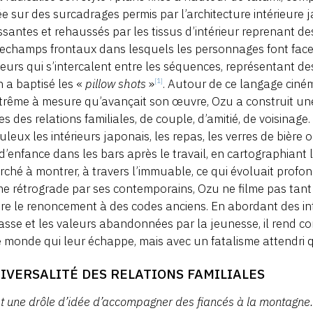
e sur des surcadrages permis par l’architecture intérieure
ssantes et rehaussés par les tissus d’intérieur reprenant d
echamps frontaux dans lesquels les personnages font face 
ieurs qui s’intercalent entre les séquences, représentant d
 a baptisé les «
pillow shots
»
. Autour de ce langage ciné
[1]
xtrême à mesure qu’avançait son œuvre, Ozu a construit une f
s des relations familiales, de couple, d’amitié, de voisinag
uleux les intérieurs japonais, les repas, les verres de bière
d’enfance dans les bars après le travail, en cartographiant 
rché à montrer, à travers l’immuable, ce qui évoluait profo
 rétrograde par ses contemporains, Ozu ne filme pas tant 
e le renoncement à des codes anciens. En abordant des int
asse et les valeurs abandonnées par la jeunesse, il rend c
e monde qui leur échappe, mais avec un fatalisme attendri q
NIVERSALITÉ DES RELATIONS FAMILIALES
st une drôle d’idée d’accompagner des fiancés à la montagne