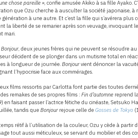
 une chose pareille »
, confie amusée Akiko à sa fille Ayako. C
ation que Ozu cherche à ausculter la société japonaise, à
 génération à une autre. Et c’est la fille qui s’avérera plus 
nt la liberté de se remarier après son veuvage, invoquant l
t mari.
s
Bonjour
, deux jeunes frères qui ne peuvent se résoudre au 
iseur décident de se plonger dans un mutisme total en réact
es à longueur de journée.
Bonjour
vient dénoncer la vacuit
gnant l’hypocrisie face aux commérages.
eux films ressortis par Carlotta font partie des toutes dern
des remakes de ses propres films :
Fin d’automne
reprend l
) en faisant passer l’actrice fétiche du cinéaste, Setsuko Har
illée, tandis que
Bonjour
rejoue celle de
Gosses de Tokyo
(
emps rétif à l’utilisation de la couleur, Ozu y cède à partir 
age tout aussi méticuleux, se servant du mobilier et des 