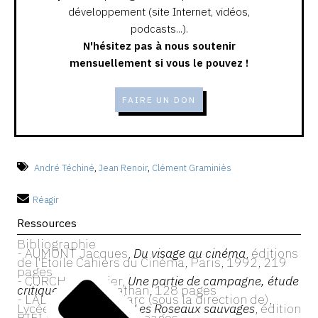
développement (site Internet, vidéos,
podcasts...).
N'hésitez pas à nous soutenir
mensuellement si vous le pouvez !
FAIRE UN DON
André Téchiné
,
Jean Renoir
,
Clément Graminiès
Réagir
Ressources
Bibliographie
- AUMONT Jacques,
Du visage au cinéma
, éditions
de l'Étoile Cahiers du Cinéma, Paris, 1992, 219
pages
- CURCHOD Olivier,
Une partie de campagne, étude
critique
, édition Nathan, 128 pages
- LALANNE Jean-Marc (sous la direction de),
Lycéens du Cinéma,
Les Roseaux sauvages
, édition
BIFI & CNC, 1998, 23 pages