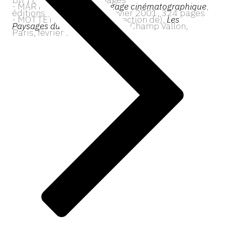
- MARTIN Michel,
Le Langage cinématographique
,
éditions du Cerf, Paris, janvier 2001, 324 pages
- MOTTET Jean (sous la direction de),
Les
Paysages du cinéma
, éditions Champ Vallon,
Paris, février 1999, 265 pages