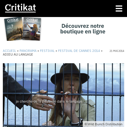
ACCUEIL
»
PANORAMA
»
FESTIVAL
»
FESTIVAL DE CANNES 2014
»
21 MAI 2014
ADIEU AU LANGAGE
© Wild Bunch Distribution