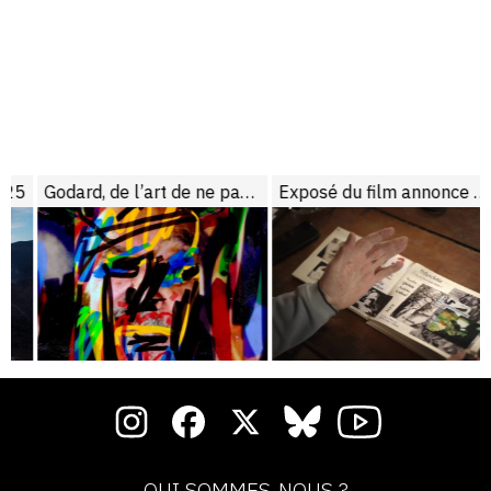
5
Godard, de l’art de ne pas conclure
Exposé du film annonce du film “Scénario”
QUI SOMMES-NOUS ?