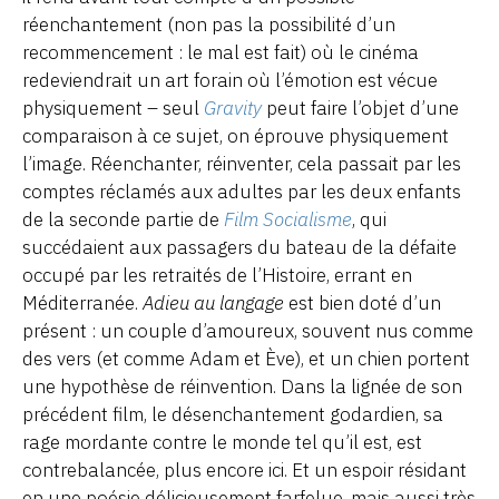
réenchantement (non pas la possibilité d’un
recommencement : le mal est fait) où le cinéma
redeviendrait un art forain où l’émotion est vécue
physiquement – seul
Gravity
peut faire l’objet d’une
comparaison à ce sujet, on éprouve physiquement
l’image. Réenchanter, réinventer, cela passait par les
comptes réclamés aux adultes par les deux enfants
de la seconde partie de
Film Socialisme
, qui
succédaient aux passagers du bateau de la défaite
occupé par les retraités de l’Histoire, errant en
Méditerranée.
Adieu au langage
est bien doté d’un
présent : un couple d’amoureux, souvent nus comme
des vers (et comme Adam et Ève), et un chien portent
une hypothèse de réinvention. Dans la lignée de son
précédent film, le désenchantement godardien, sa
rage mordante contre le monde tel qu’il est, est
contrebalancée, plus encore ici. Et un espoir résidant
en une poésie délicieusement farfelue, mais aussi très