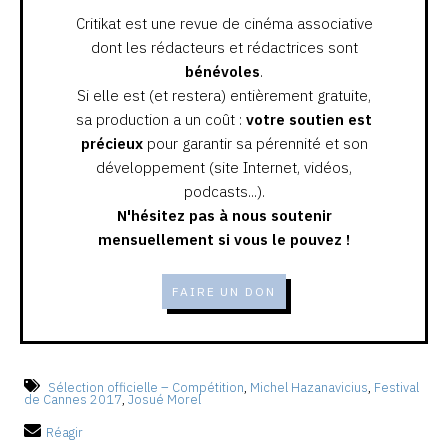
Critikat est une revue de cinéma associative
dont les rédacteurs et rédactrices sont
bénévoles
.
Si elle est (et restera) entièrement gratuite,
sa production a un coût :
votre soutien est
précieux
pour garantir sa pérennité et son
développement (site Internet, vidéos,
podcasts...).
N'hésitez pas à nous soutenir
mensuellement si vous le pouvez !
FAIRE UN DON
Sélection officielle – Compétition
,
Michel Hazanavicius
,
Festival
de Cannes 2017
,
Josué Morel
Réagir