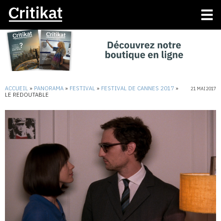
ACCUEIL
»
PANORAMA
»
FESTIVAL
»
FESTIVAL DE CANNES 2017
»
21 MAI 2017
LE REDOUTABLE