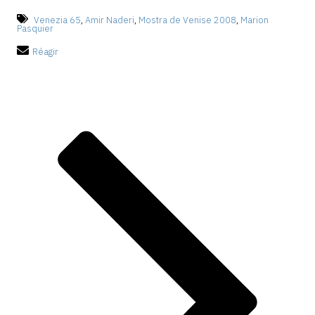
Venezia 65
,
Amir Naderi
,
Mostra de Venise 2008
,
Marion
Pasquier
Réagir