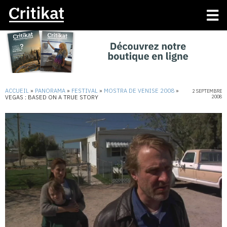
ACCUEIL
»
PANORAMA
»
FESTIVAL
»
MOSTRA DE VENISE 2008
»
2 SEPTEMBRE
VEGAS : BASED ON A TRUE STORY
2008