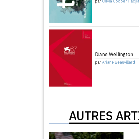
par
Olivia Cooper Hadji
Diane Wellington
par
Ariane Beauvillard
AUTRES ART