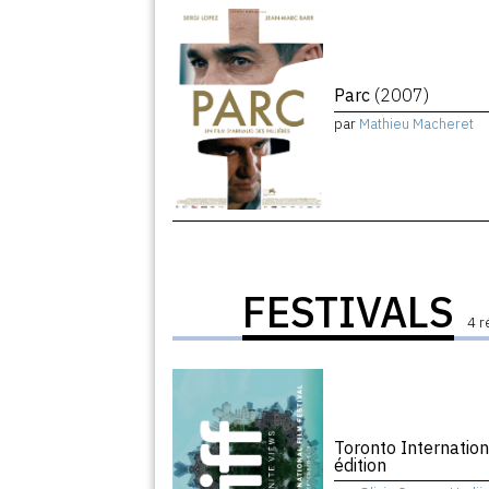
Parc
(2007)
par
Mathieu Macheret
FESTIVALS
4 r
Toronto Internation
édition