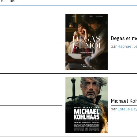
résultats
Degas et m
par
Raphaël L
Michael Ko
par
Estelle Ba