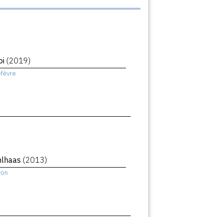
oi
(2019)
efèvre
hlhaas
(2013)
yon