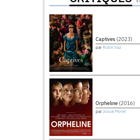
5 
Captives
(2023)
par
Robin Vaz
Orpheline
(2016)
par
Josué Morel