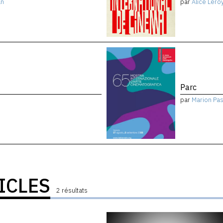
an
par
Alice Lero
Parc
par
Marion Pa
ICLES
2 résultats