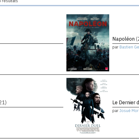
 résultats
Napoléon
(
par
Bastien G
21)
Le Dernier 
par
Josué Mor