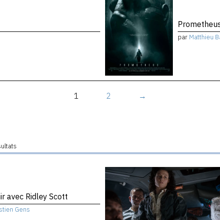
Prometheu
par
Matthieu B
1
2
→
sultats
nir avec Ridley Scott
stien Gens