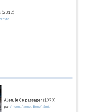
s
(2012)
areyre
Alien, le 8e passager
(1979)
par
Vincent Avenel
,
Benoît Smith