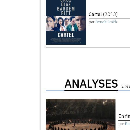
Cartel
(2013)
par
Benoît Smith
ANALYSES
2 ré
En fi
par
Ba