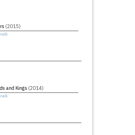
ars
(2015)
elli
ods and Kings
(2014)
elli