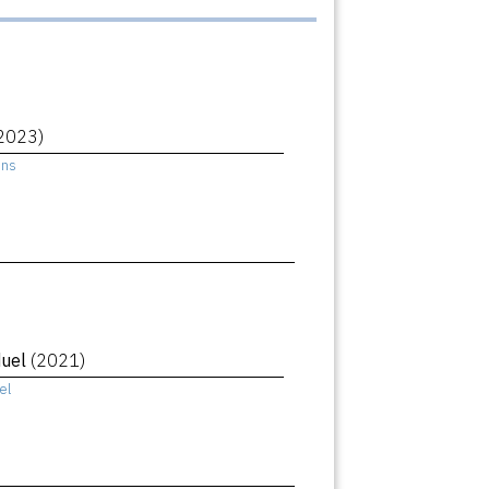
2023)
ens
duel
(2021)
el