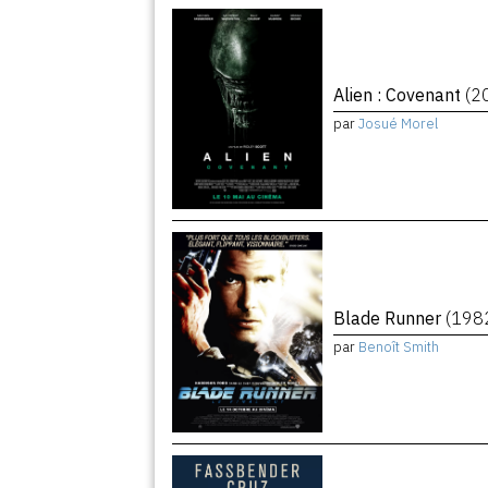
Alien : Covenant
(2
par
Josué Morel
Blade Runner
(198
par
Benoît Smith