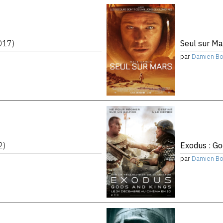
017)
Seul sur M
par
Damien Bon
2)
Exodus : G
par
Damien Bon