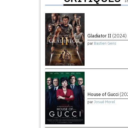
18
Gladiator II
(2024)
par
Bastien Gens
House of Gucci
(20
par
Josué Morel