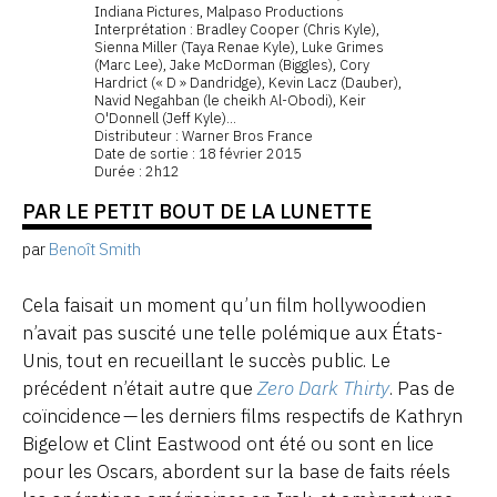
Indiana Pictures, Malpaso Productions
Interprétation : Bradley Cooper (Chris Kyle),
Sienna Miller (Taya Renae Kyle), Luke Grimes
(Marc Lee), Jake McDorman (Biggles), Cory
Hardrict (« D » Dandridge), Kevin Lacz (Dauber),
Navid Negahban (le cheikh Al-Obodi), Keir
O'Donnell (Jeff Kyle)...
Distributeur : Warner Bros France
Date de sortie : 18 février 2015
Durée : 2h12
PAR LE PETIT BOUT DE LA LUNETTE
par
Benoît Smith
Cela faisait un moment qu’un film hollywoodien
n’avait pas suscité une telle polémique aux États-
Unis, tout en recueillant le succès public. Le
précédent n’était autre que
Zero Dark Thirty
. Pas de
coïncidence — les derniers films respectifs de Kathryn
Bigelow et Clint Eastwood ont été ou sont en lice
pour les Oscars, abordent sur la base de faits réels