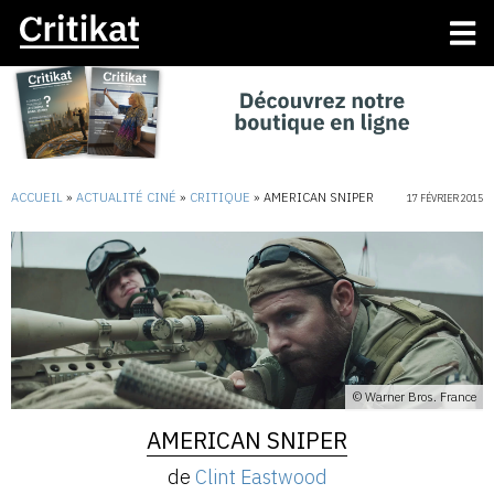
ACCUEIL
»
ACTUALITÉ CINÉ
»
CRITIQUE
»
AMERICAN SNIPER
17 FÉVRIER 2015
© Warner Bros. France
AMERICAN SNIPER
de
Clint Eastwood