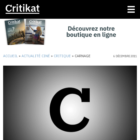
ACCUEIL
»
ACTUALITÉ CINÉ
»
CRITIQUE
»
CARNAGE
6 DÉCEMBRE 2011