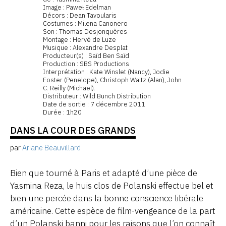
Image : Paweł Edelman
Décors : Dean Tavoularis
Costumes : Milena Canonero
Son : Thomas Desjonquères
Montage : Hervé de Luze
Musique : Alexandre Desplat
Producteur(s) : Saïd Ben Saïd
Production : SBS Productions
Interprétation : Kate Winslet (Nancy), Jodie
Foster (Penelope), Christoph Waltz (Alan), John
C. Reilly (Michael).
Distributeur : Wild Bunch Distribution
Date de sortie : 7 décembre 2011
Durée : 1h20
DANS LA COUR DES GRANDS
par
Ariane Beauvillard
Bien que tourné à Paris et adapté d’une pièce de
Yasmina Reza, le huis clos de Polanski effectue bel et
bien une percée dans la bonne conscience libérale
américaine. Cette espèce de film-vengeance de la part
d’un Polanski banni pour les raisons que l’on connaît