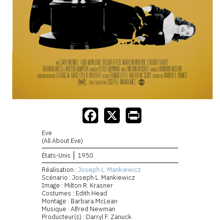
Eve
(All About Eve)
États-Unis
1950
Réalisation :
Joseph L. Mankiewicz
Scénario : Joseph L. Mankiewicz
Image : Milton R. Krasner
Costumes : Edith Head
Montage : Barbara McLean
Musique : Alfred Newman
Producteur(s) : Darryl F. Zanuck