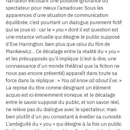
narrateur excusant une possible ignorance du
spectateur pour mieux l’amadouer. Sous les
apparences d’une situation de communication
équilibrée, c’est pourtant un dialogue purement fictif
qui se joue ici : car le «
you
» dont il est question est
une instance virtuelle qui désigne le public supposé
d’Eve Harrington, bien plus que celui du film de
Mankiewicz… Ce décalage entre la réalité du «
you
»
et les présupposés qu’il implique (c’est-à-dire, une
connaissance d’un monde théâtral que la fiction ne
nous pas encore présenté) apparaît dans toute sa
force dans la réplique : «
You all know all about Eve.
»
La reprise du titre comme désignant un élément
acquis est ici éminemment ironique, et le décalage
entre le savoir supposé du public, et son savoir réel,
ne relève pas du dialogue avec le spectateur, mais
bien plutôt d’un jeu consistant à éveiller sa curiosité.
L’ambiguïté du « you » qui désigne à la fois un public