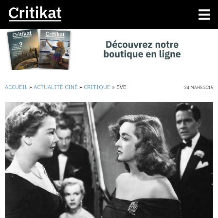
ACCUEIL
»
ACTUALITÉ CINÉ
»
CRITIQUE
»
EVE
24 MARS 2015