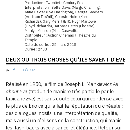
Production : Twentieth Century Fox
Interprétation : Bette Davis (Margo Channing),
Anne Baxter (Eve Harrington), George Sanders
(Addison DeWitt), Celeste Holm (Karen
Richards), Gary Merrill (Bill), Hugh Marlowe
(Lloyd Richards), Barbara Bates (Phoebe),
Marilyn Monroe (Miss Caswell)...
Distributeur : Action Cinémas / Théâtre du
Temple
Date de sortie : 25 mars 2015
Durée : 2h08
DEUX OU TROIS CHOSES QU'ILS SAVENT D'EVE
par
Alissa Wenz
Réalisé en 1950, le film de Joseph L. Mankiewicz
All
about Eve
(traduit de manière très partielle par le
lapidaire
Eve
) est sans doute celui qui condense avec
le plus de brio ce qui a fait la réputation du cinéaste :
des dialogues incisifs, une interprétation de qualité,
mais aussi un réel sens de la construction, qui manie
les flash-backs avec aisance, et élégance. Retour sur