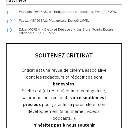
Notes
↑
1
François THOMAS, « L’intrigue mise en pièces »,
Positif
n° 274.
↑
2
Pascal MERIGEAU,
Mankiewicz
, Denoël 1995.
↑
3
Edgar MORIN, « Dieux et Déesses »,
Les Stars
, Points Essais,
Éditions du Seuil, 1972.
SOUTENEZ CRITIKAT
Critikat est une revue de cinéma associative
dont les rédacteurs et rédactrices sont
bénévoles
.
Si elle est (et restera) entièrement gratuite,
sa production a un coût :
votre soutien est
précieux
pour garantir sa pérennité et son
développement (site Internet, vidéos,
podcasts...).
N'hésitez pas à nous soutenir